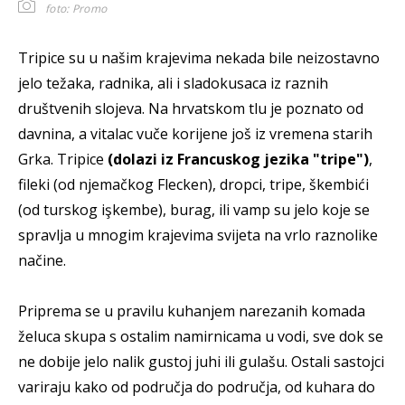
foto: Promo
Tripice su u našim krajevima nekada bile neizostavno
jelo težaka, radnika, ali i sladokusaca iz raznih
društvenih slojeva. Na hrvatskom tlu je poznato od
davnina, a vitalac vuče korijene još iz vremena starih
Grka. Tripice
(dolazi iz Francuskog jezika "tripe")
,
fileki (od njemačkog Flecken), dropci, tripe, škembići
(od turskog işkembe), burag, ili vamp su jelo koje se
spravlja u mnogim krajevima svijeta na vrlo raznolike
načine.
Priprema se u pravilu kuhanjem narezanih komada
želuca skupa s ostalim namirnicama u vodi, sve dok se
ne dobije jelo nalik gustoj juhi ili gulašu. Ostali sastojci
variraju kako od područja do područja, od kuhara do