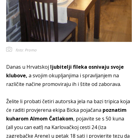
foto: Promo
Danas u Hrvatskoj
ljubitelji fileka osnivaju svoje
klubove,
a svojim okupljanjima i spravljanjem na
različite načine promoviraju ih i štite od zaborava.
Želite li probati četiri autorska jela na bazi tripica koja
će raditi provjerena ekipa Bicka pojačana
poznatim
kuharom Almom Čatlakom
, pojavite se s 50 kuna
(all you can eat!) na Karlovačkoj cesti 24 (iza
zagrebačke Arene) u petak 18 sati i provjerite tezu da