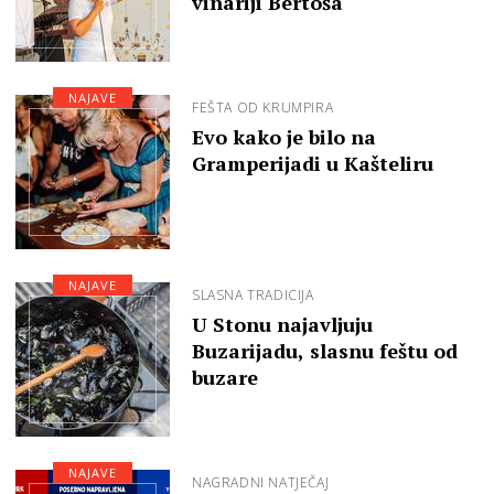
vinariji Bertoša
NAJAVE
FEŠTA OD KRUMPIRA
Evo kako je bilo na
Gramperijadi u Kašteliru
NAJAVE
SLASNA TRADICIJA
U Stonu najavljuju
Buzarijadu, slasnu feštu od
buzare
NAJAVE
NAGRADNI NATJEČAJ