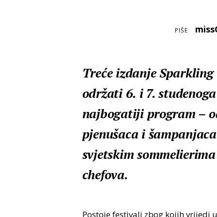
mis
PIŠE
Treće izdanje Sparkling 
održati 6. i 7. studenog
najbogatiji program – o
pjenušaca i šampanjaca 
svjetskim sommelierima 
chefova.
Postoje festivali zbog kojih vrijedi 