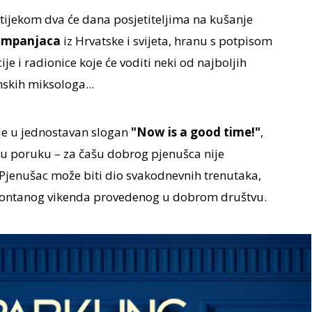
tijekom dva će dana posjetiteljima na kušanje
šampanjaca
iz Hrvatske i svijeta, hranu s potpisom
e i radionice koje će voditi neki od najboljih
skih miksologa...
je u jednostavan slogan
"Now is a good time!"
,
snu poruku – za čašu dobrog pjenušca nije
Pjenušac može biti dio svakodnevnih trenutaka,
 spontanog vikenda provedenog u dobrom društvu.