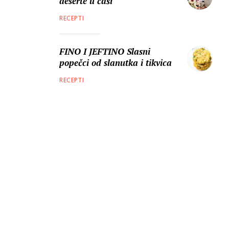
deserte u čaši
RECEPTI
FINO I JEFTINO Slasni
popečci od slanutka i tikvica
RECEPTI