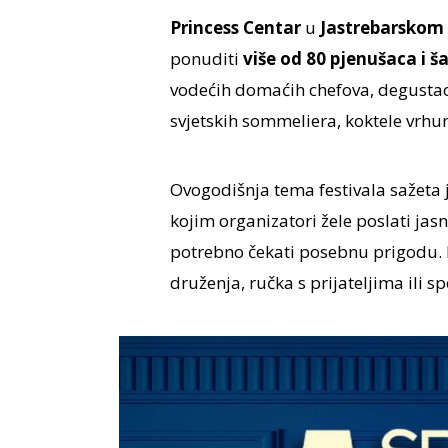
Princess Centar
u
Jastrebarskom
ponuditi
više od 80 pjenušaca i 
vodećih domaćih chefova, degustacij
svjetskih sommeliera, koktele vrhun
Ovogodišnja tema festivala sažeta 
kojim organizatori žele poslati ja
potrebno čekati posebnu prigodu. 
druženja, ručka s prijateljima ili