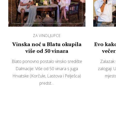
ZA VINOLJUPCE
Vinska noć u Blatu okupila
Evo kako
više od 50 vinara
večer
v
Blato ponovno postalo vinsko središte
Zalazak 
Dalmacije: Više od 50 vinara s juga
zalogaji: 
Hrvatske (Korčule, Lastova i Pelješca)
mjest
predst…