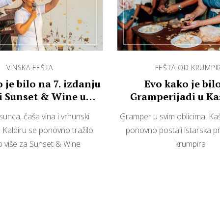
VINSKA FEŠTA
FEŠTA OD KRUMPI
 je bilo na 7. izdanju
Evo kako je bil
i Sunset & Wine u
Gramperijadi u Ka
inariji Bertoša
sunca, čaša vina i vrhunski
Gramper u svim oblicima: Kašt
U Kaldiru se ponovno tražilo
ponovno postali istarska pr
o više za Sunset & Wine
krumpira