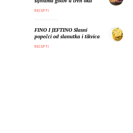
šljivama gotov u tren oka
RECEPTI
FINO I JEFTINO Slasni
popečci od slanutka i tikvica
RECEPTI