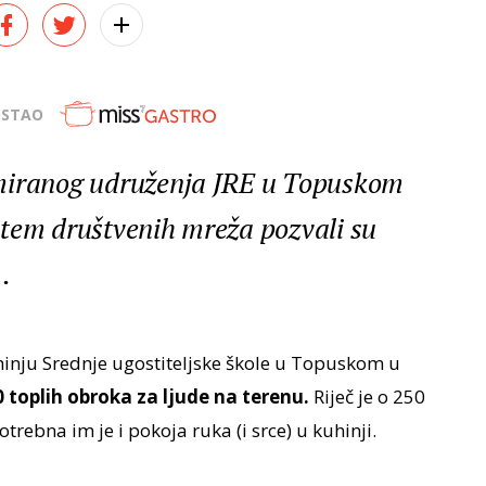
OSTAO
omiranog udruženja JRE u Topuskom
utem društvenih mreža pozvali su
.
hinju Srednje ugostiteljske škole u Topuskom u
 toplih obroka za ljude na terenu.
Riječ je o 250
otrebna im je i pokoja ruka (i srce) u kuhinji.