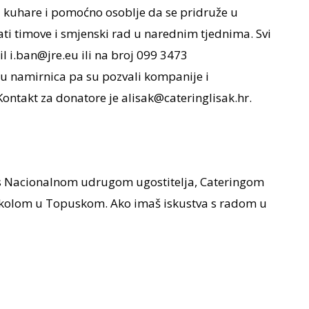
 kuhare i pomoćno osoblje da se pridruže u
i timove i smjenski rad u narednim tjednima. Svi
il i.ban@jre.eu ili na broj 099 3473
du namirnica pa su pozvali kompanije i
ontakt za donatore je alisak@cateringlisak.hr.
E s Nacionalnom udrugom ugostitelja, Cateringom
školom u Topuskom. Ako imaš iskustva s radom u