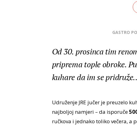
GASTRO P
Od 30. prosinca tim ren
priprema tople obroke. P
kuhare da im se pridruže..
Udruženje JRE jučer je preuzelo ku
najboljoj namjeri – da isporuče
500
ručkova i jednako toliko večera, a p