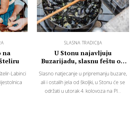
RA
SLASNA TRADICIJA
o na
U Stonu najavljuju
šteliru
Buzarijadu, slasnu feštu od
buzare
elir-Labinci
Slasno natjecanje u pripremanju buzare,
ijestolnica
ali i ostalih jela od školjki, u Stonu će se
održati u utorak 4. kolovoza na Pl…