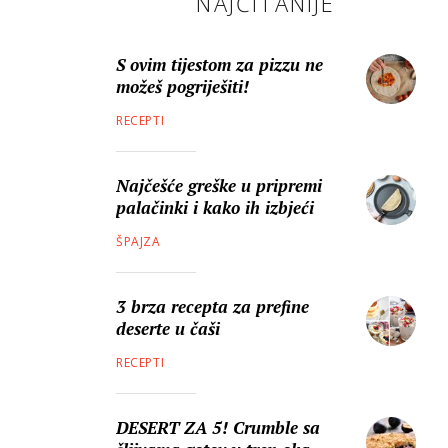
NAJČITANIJE
S ovim tijestom za pizzu ne
možeš pogriješiti!
RECEPTI
Najčešće greške u pripremi
palačinki i kako ih izbjeći
ŠPAJZA
3 brza recepta za prefine
deserte u čaši
RECEPTI
DESERT ZA 5! Crumble sa