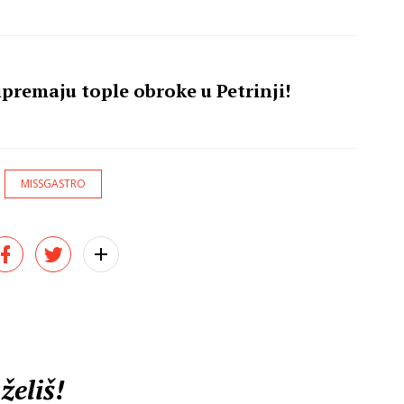
ipremaju tople obroke u Petrinji!
MISSGASTRO
želiš!