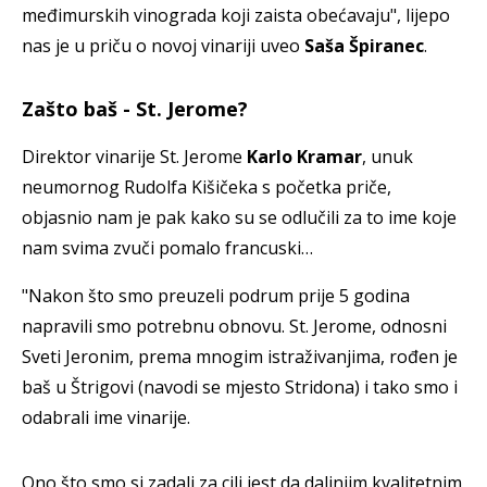
međimurskih vinograda koji zaista obećavaju", lijepo
nas je u priču o novoj vinariji uveo
Saša Špiranec
.
Zašto baš - St. Jerome?
Direktor vinarije St. Jerome
Karlo Kramar
, unuk
neumornog Rudolfa Kišičeka s početka priče,
objasnio nam je pak kako su se odlučili za to ime koje
nam svima zvuči pomalo francuski…
"Nakon što smo preuzeli podrum prije 5 godina
napravili smo potrebnu obnovu. St. Jerome, odnosni
Sveti Jeronim, prema mnogim istraživanjima, rođen je
baš u Štrigovi (navodi se mjesto Stridona) i tako smo i
odabrali ime vinarije.
Ono što smo si zadali za cilj jest da daljnjim kvalitetnim