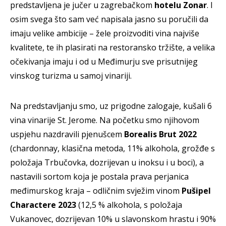
predstavljena je jučer u zagrebačkom
hotelu Zonar
. I
osim svega što sam već napisala jasno su poručili da
imaju velike ambicije – žele proizvoditi vina najviše
kvalitete, te ih plasirati na restoransko tržište, a velika
očekivanja imaju i od u Međimurju sve prisutnijeg
vinskog turizma u samoj vinariji.
Na predstavljanju smo, uz prigodne zalogaje, kušali 6
vina vinarije St. Jerome. Na početku smo njihovom
uspjehu nazdravili pjenušcem
Borealis Brut 2022
(chardonnay, klasična metoda, 11% alkohola, grožđe s
položaja Trbučovka, dozrijevan u inoksu i u boci), a
nastavili sortom koja je postala prava perjanica
međimurskog kraja – odličnim svježim vinom
Pušipel
Charactere 2023
(12,5 % alkohola, s položaja
Vukanovec, dozrijevan 10% u slavonskom hrastu i 90%