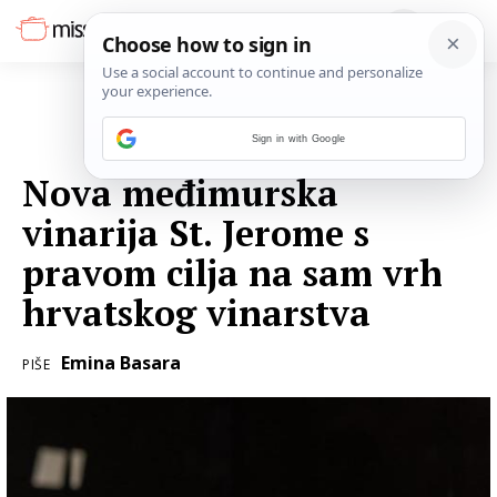
Sign in with Google
21. VELJAČE 2024.
Nova međimurska
vinarija St. Jerome s
pravom cilja na sam vrh
hrvatskog vinarstva
Emina Basara
PIŠE