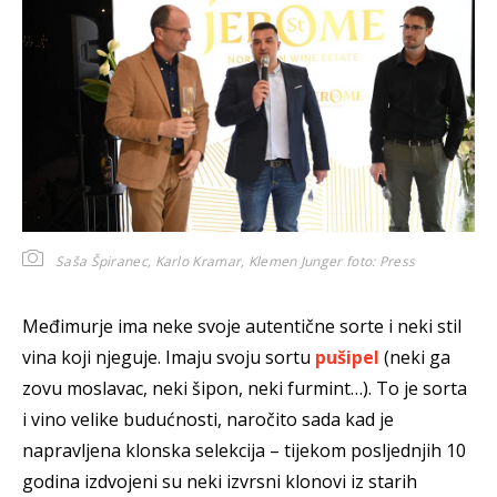
Saša Špiranec, Karlo Kramar, Klemen Junger
foto: Press
Međimurje ima neke svoje autentične sorte i neki stil
vina koji njeguje. Imaju svoju sortu
pušipel
(neki ga
zovu moslavac, neki šipon, neki furmint…). To je sorta
i vino velike budućnosti, naročito sada kad je
napravljena klonska selekcija – tijekom posljednjih 10
godina izdvojeni su neki izvrsni klonovi iz starih