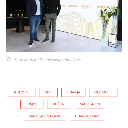
Karlo Kramar i Klemen Junger
foto: Press
ST. JEROME
VINO
VINARIJA
MEĐIMURJE
PUŠIPEL
MUŠKAT
SAUVIGNON
SAUVIGNON BLANC
CHARDONNAY