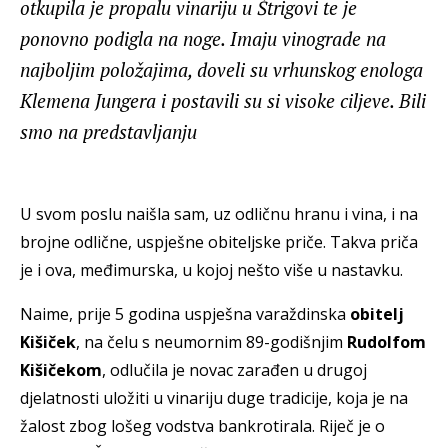
otkupila je propalu vinariju u Štrigovi te je
ponovno podigla na noge. Imaju vinograde na
najboljim položajima, doveli su vrhunskog enologa
Klemena Jungera i postavili su si visoke ciljeve. Bili
smo na predstavljanju
U svom poslu naišla sam, uz odličnu hranu i vina, i na
brojne odlične, uspješne obiteljske priče. Takva priča
je i ova, međimurska, u kojoj nešto više u nastavku.
Naime, prije 5 godina uspješna varaždinska
obitelj
Kišiček
, na čelu s neumornim 89-godišnjim
Rudolfom
Kišičekom
, odlučila je novac zarađen u drugoj
djelatnosti uložiti u vinariju duge tradicije, koja je na
žalost zbog lošeg vodstva bankrotirala. Riječ je o