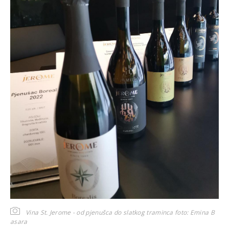
Vina St. Jerome - od pjenušca do slatkog traminca
foto: Emina B
asara