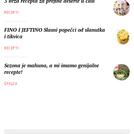
3 brza recepta za prefine deserte u čaši
RECEPTI
FINO I JEFTINO Slasni popečci od slanutka
i tikvica
RECEPTI
Sezona je mahuna, a mi imamo genijalne
recepte!
ŠPAJZA