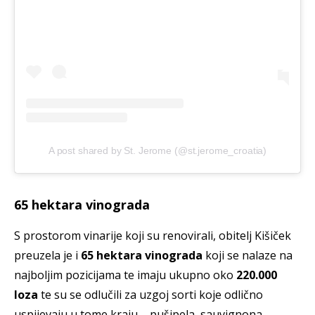
A post shared by St. Jerome (@st.jerome_croatia)
65 hektara vinograda
S prostorom vinarije koji su renovirali, obitelj Kišiček
preuzela je i
65 hektara vinograda
koji se nalaze na
najboljim pozicijama te imaju ukupno oko
220.000
loza
te su se odlučili za uzgoj sorti koje odlično
uspijevaju u tome kraju – pušipela, sauvignona