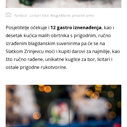
Farbica - Licitari
foto: RougeMarin, privatni arhiv
Posjetitelje očekuje i
12 gastro iznenađenja
, kao i
desetak kućica malih obrtnika s prigodnim, ručno
izrađenim blagdanskim suvenirima pa će se na
Slatkom Zrinjevcu moći i kupiti darovi za najmilije, kao
što ručno rađene, unikatne kuglice za bor, licitari i
ostale prigodne rukotvorine.