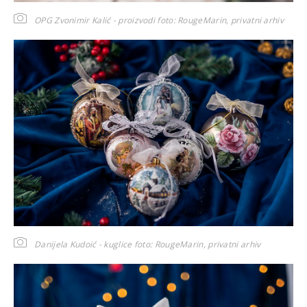
OPG Zvonimir Kalić - proizvodi
foto: RougeMarin, privatni arhiv
Danijela Kudoić - kuglice
foto: RougeMarin, privatni arhiv