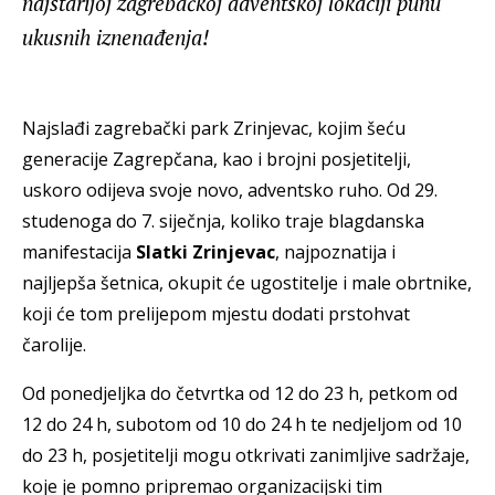
najstarijoj zagrebačkoj adventskoj lokaciji punu
ukusnih iznenađenja!
Najslađi zagrebački park Zrinjevac, kojim šeću
generacije Zagrepčana, kao i brojni posjetitelji,
uskoro odijeva svoje novo, adventsko ruho. Od 29.
studenoga do 7. siječnja, koliko traje blagdanska
manifestacija
Slatki Zrinjevac
, najpoznatija i
najljepša šetnica, okupit će ugostitelje i male obrtnike,
koji će tom prelijepom mjestu dodati prstohvat
čarolije.
Od ponedjeljka do četvrtka od 12 do 23 h, petkom od
12 do 24 h, subotom od 10 do 24 h te nedjeljom od 10
do 23 h, posjetitelji mogu otkrivati zanimljive sadržaje,
koje je pomno pripremao organizacijski tim