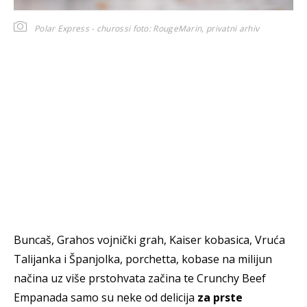
Polar Express - churossi
foto: RougeMarin, privatni arhiv
Buncaš, Grahos vojnički grah, Kaiser kobasica, Vruća
Talijanka i Španjolka, porchetta, kobase na milijun
načina uz više prstohvata začina te Crunchy Beef
Empanada samo su neke od delicija
za prste