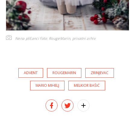
Nena plišanci
foto: RougeMarin, privatni arhiv
ADVENT
ROUGEMARIN
ZRINJEVAC
MARIO MIHELJ
MELKIOR BAŠIĆ