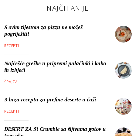
NAJČITANIJE
S ovim tijestom za pizzu ne možeš
pogriješiti!
RECEPTI
Najčešće greške u pripremi palačinki i kako
ih izbjeći
ŠPAJZA
3 brza recepta za prefine deserte u čaši
RECEPTI
DESERT ZA 5! Crumble sa šljivama gotov u
tren oka