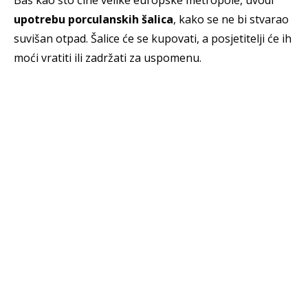
Baš kao što čine velike europske metropole, uvodi
upotrebu porculanskih šalica
, kako se ne bi stvarao
suvišan otpad. Šalice će se kupovati, a posjetitelji će ih
moći vratiti ili zadržati za uspomenu.