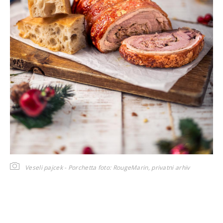
Veseli pajcek - Porchetta
foto: RougeMarin, privatni arhiv