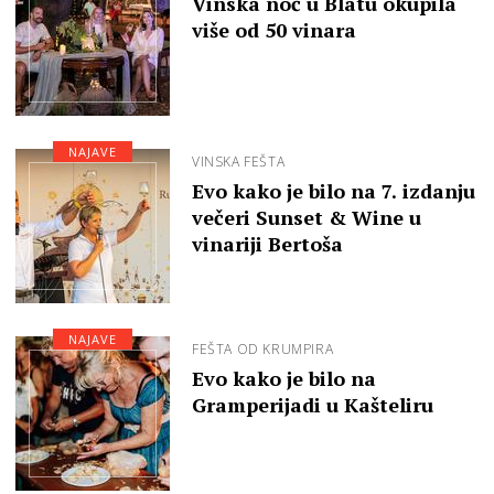
Vinska noć u Blatu okupila
više od 50 vinara
NAJAVE
VINSKA FEŠTA
Evo kako je bilo na 7. izdanju
večeri Sunset & Wine u
vinariji Bertoša
NAJAVE
FEŠTA OD KRUMPIRA
Evo kako je bilo na
Gramperijadi u Kašteliru