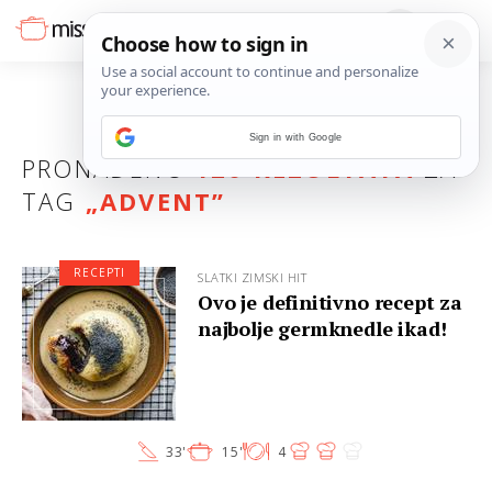
Sign in with Google
PRONAĐENO
120 REZULTATA
ZA
TAG
„
ADVENT
”
RECEPTI
SLATKI ZIMSKI HIT
Ovo je definitivno recept za
najbolje germknedle ikad!
33'
15'
4