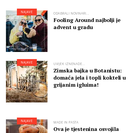
NAJAVE
ODABRALI NOVINARI...
Fooling Around najbolji je
advent u gradu
NAJAVE
UVIJEK IZNENADE...
Zimska bajka u Botanistu:
domaća jela i topli kokteli u
grijanim igluima!
NAJAVE
MADE IN PASTA
Ova je tjestenina osvojila