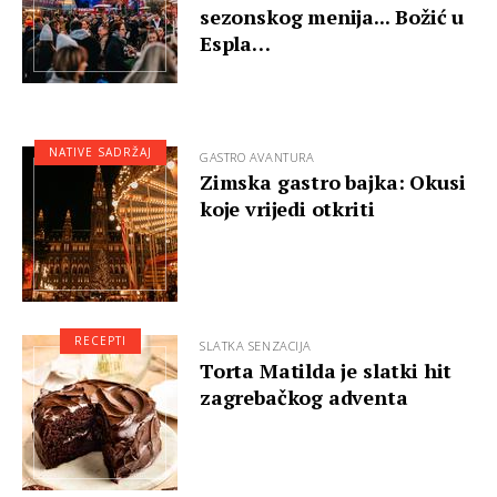
sezonskog menija... Božić u
Espla…
NATIVE SADRŽAJ
GASTRO AVANTURA
Zimska gastro bajka: Okusi
koje vrijedi otkriti
RECEPTI
SLATKA SENZACIJA
Torta Matilda je slatki hit
zagrebačkog adventa