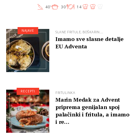
40'
30'
14
NAJAVE
SLANE FRITULE, BOŠKARIN.…
Imamo sve slasne detalje
EU Adventa
RECEPTI
FRITULINKA
Marin Medak za Advent
priprema genijalan spoj
palačinki i fritula, a imamo
i re…