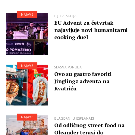
NAJAVE
LIJEPA AKCIJA
EU Advent za četvrtak
najavljuje novi humanitarni
cooking duel
NAJAVE
SLASNA PONUDA
Ovo su gastro favoriti
Jinglingz adventa na
Kvatriću
NAJAVE
BLAGDANI U ESPLANADI
Od odličnog street food na
Oleander terasi do