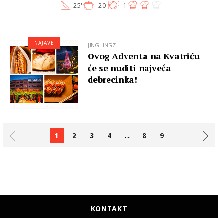
25'
20'
1
NAJAVE
JINGLINGZ
Ovog Adventa na Kvatriću
će se nuditi najveća
debrecinka!
1
2
3
4
...
8
9
KONTAKT