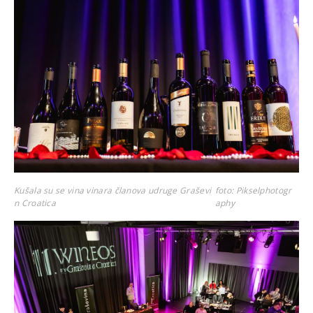
Kušala su se vina vinara članova udruge Graševi
foto: Pikselphotogr
n Croatica
aphy