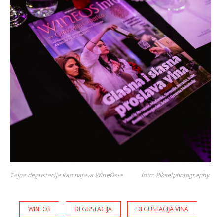
Tajna degustacija kao najava WineOs-a
foto: Pikselphotography
WINEOS
DEGUSTACIJA
DEGUSTACIJA VINA