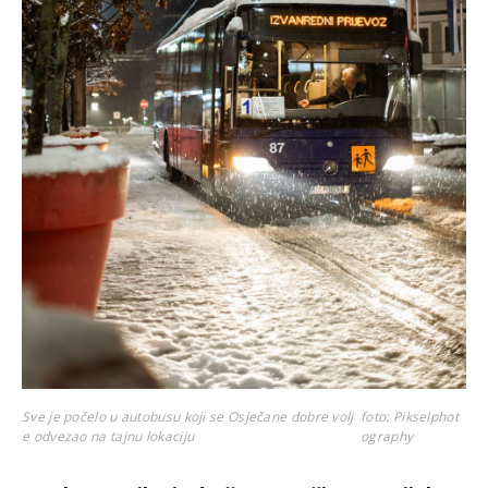
Sve je počelo u autobusu koji se Osječane dobre volj
foto: Pikselphot
e odvezao na tajnu lokaciju
ography