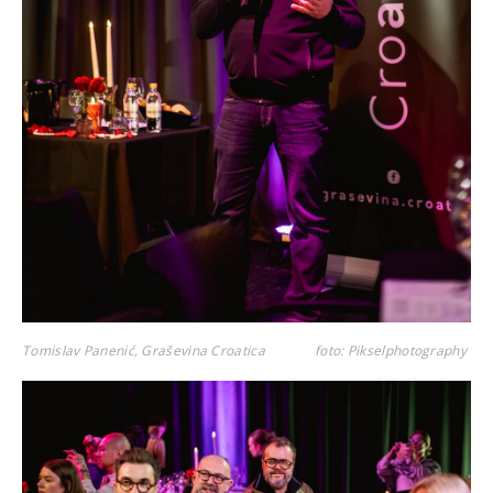
Tomislav Panenić, Graševina Croatica
foto: Pikselphotography