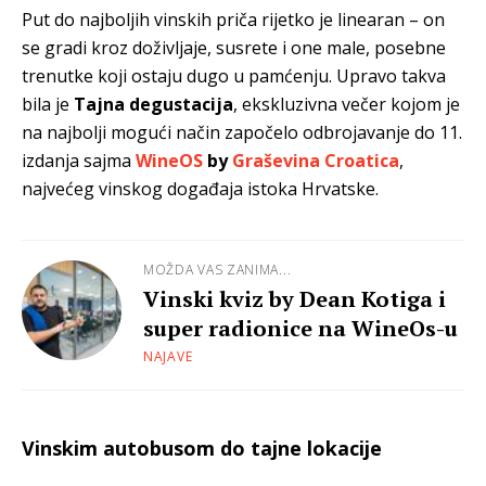
Put do najboljih vinskih priča rijetko je linearan – on
se gradi kroz doživljaje, susrete i one male, posebne
trenutke koji ostaju dugo u pamćenju. Upravo takva
bila je
Tajna degustacija
, ekskluzivna večer kojom je
na najbolji mogući način započelo odbrojavanje do 11.
izdanja sajma
WineOS
by
Graševina Croatica
,
najvećeg vinskog događaja istoka Hrvatske.
MOŽDA VAS ZANIMA...
Vinski kviz by Dean Kotiga i
super radionice na WineOs-u
NAJAVE
Vinskim autobusom do tajne lokacije