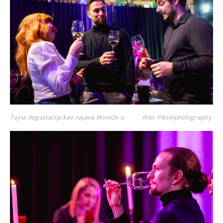
Tajna degustacija kao najava WineOs-a
foto: Pikselphotography