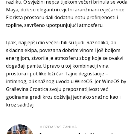
razliku. O svježini nepca tijekom večeri brinula se voda
Maya, dok su elegantni cvjetni aranžmani cvjećarnice
Florista prostoru dali dodatnu notu profinjenosti i
topline, savršeno upotpunjujući atmosferu.
Ipak, najljepši dio večeri bili su ljudi. Raznolika, ali
skladna ekipa, povezana dobrim vinom i još boljom
energijom, stvorila je atmosferu zbog koje se ovakvi
događaji pamte. Upravo u toj kombinaciji vina,
prostora i publike leži čar Tajne degustacije –
intimnog, ali snažnog uvoda u WineOS. Jer WineOS by
Graševina Croatica svoju prepoznatljivost već
godinama gradi kroz doživljaj jednako snažno kao i
kroz sadržaj.
MOŽDA VAS ZANIMA...