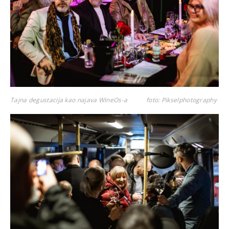
Tajna degustacija kao najava WineOs-a
foto: Pikselphotography