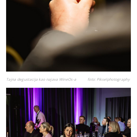
Tajna degustacija kao najava WineOs-a
foto: Pikselphotography