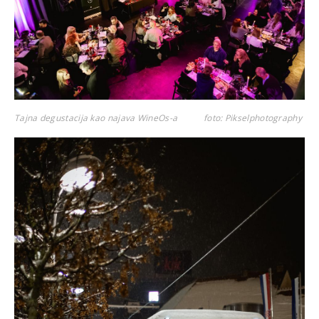
Tajna degustacija kao najava WineOs-a
foto: Pikselphotography