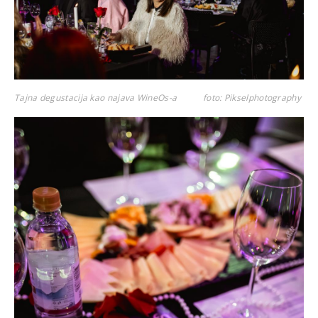
Tajna degustacija kao najava WineOs-a
foto: Pikselphotography