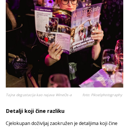
Tajna degustacija kao najava WineOs-a
foto: Pikselphotography
Detalji koji čine razliku
Cjelokupan doživljaj zaokružen je detaljima koji čine