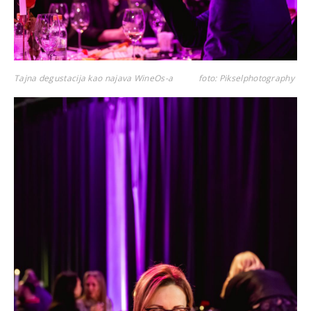
Tajna degustacija kao najava WineOs-a
foto: Pikselphotography