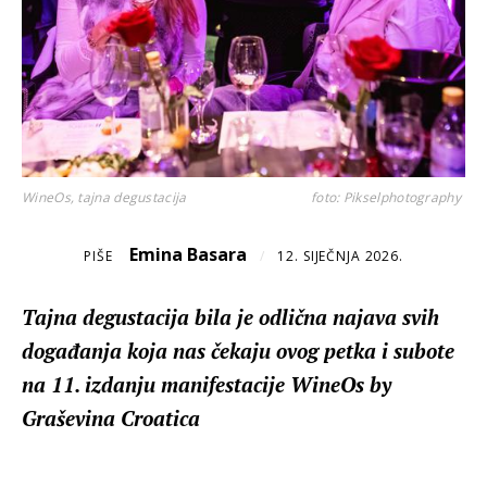
WineOs, tajna degustacija
foto: Pikselphotography
Emina Basara
PIŠE
/
12. SIJEČNJA 2026.
Tajna degustacija bila je odlična najava svih
događanja koja nas čekaju ovog petka i subote
na 11. izdanju manifestacije WineOs by
Graševina Croatica