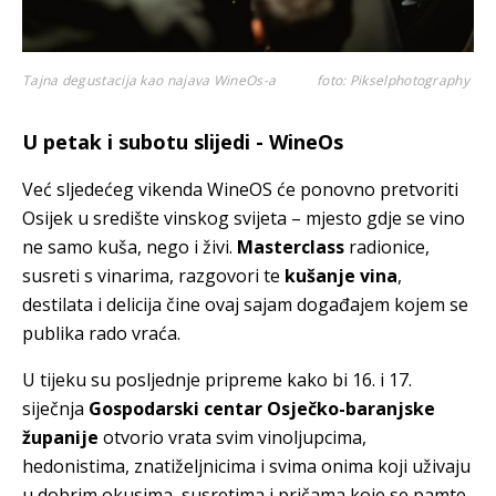
Tajna degustacija kao najava WineOs-a
foto: Pikselphotography
U petak i subotu slijedi - WineOs
Već sljedećeg vikenda WineOS će ponovno pretvoriti
Osijek u središte vinskog svijeta – mjesto gdje se vino
ne samo kuša, nego i živi.
Masterclass
radionice,
susreti s vinarima, razgovori te
kušanje vina
,
destilata i delicija čine ovaj sajam događajem kojem se
publika rado vraća.
U tijeku su posljednje pripreme kako bi 16. i 17.
siječnja
Gospodarski centar Osječko-baranjske
županije
otvorio vrata svim vinoljupcima,
hedonistima, znatiželjnicima i svima onima koji uživaju
u dobrim okusima, susretima i pričama koje se pamte.