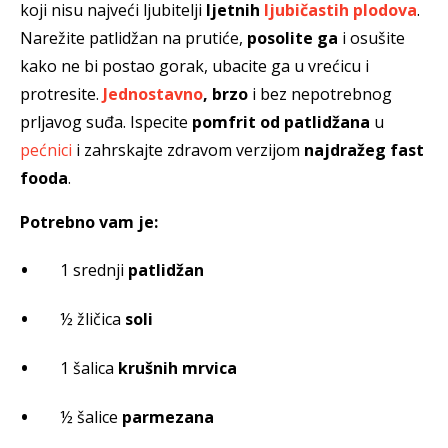
koji nisu najveći ljubitelji
ljetnih
ljubičastih plodova
.
Narežite patlidžan na prutiće,
posolite ga
i osušite
kako ne bi postao gorak, ubacite ga u vrećicu i
protresite.
Jednostavno
, brzo
i bez nepotrebnog
prljavog suđa. Ispecite
pomfrit od patlidžana
u
pećnici
i zahrskajte zdravom verzijom
najdražeg fast
fooda
.
Potrebno vam je:
1 srednji
patlidžan
½ žličica
soli
1 šalica
krušnih mrvica
½ šalice
parmezana