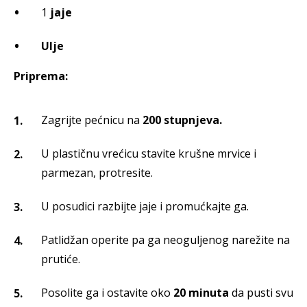
1
jaje
Ulje
Priprema:
Zagrijte pećnicu na
200 stupnjeva.
U plastičnu vrećicu stavite krušne mrvice i
parmezan, protresite.
U posudici razbijte jaje i promućkajte ga.
Patlidžan operite pa ga neoguljenog narežite na
prutiće.
Posolite ga i ostavite oko
20 minuta
da pusti svu