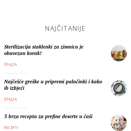
NAJČITANIJE
Sterilizacija staklenki za zimnicu je
obavezan korak!
ŠPAJZA
Najčešće greške u pripremi palačinki i kako
ih izbjeći
ŠPAJZA
3 brza recepta za prefine deserte u čaši
RECEPTI