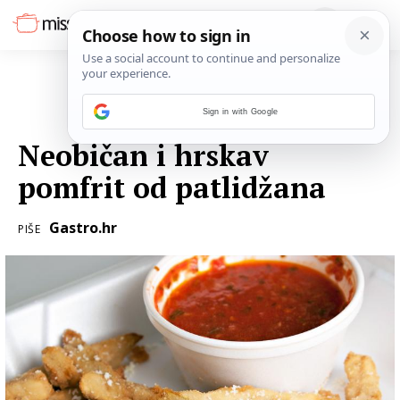
Sign in with Google
01. KOLOVOZA 2016.
Neobičan i hrskav
pomfrit od patlidžana
Gastro.hr
PIŠE