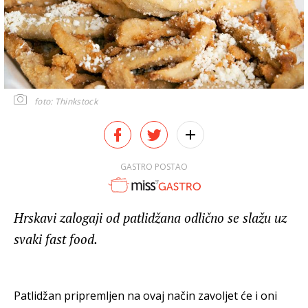
foto: Thinkstock
GASTRO POSTAO
Hrskavi zalogaji od patlidžana odlično se slažu uz
svaki fast food.
Patlidžan pripremljen na ovaj način zavoljet će i oni