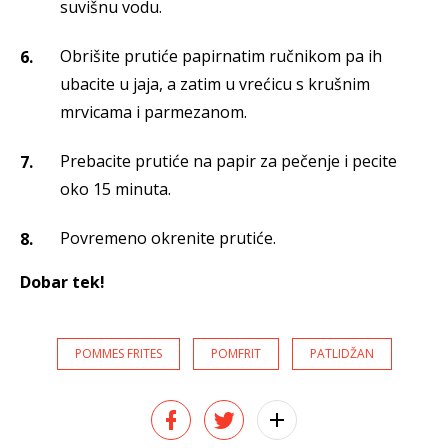
suvišnu vodu.
Obrišite prutiće papirnatim ručnikom pa ih
ubacite u jaja, a zatim u vrećicu s krušnim
mrvicama i parmezanom.
Prebacite prutiće na papir za pečenje i pecite
oko 15 minuta.
Povremeno okrenite prutiće.
Dobar tek!
POMMES FRITES
POMFRIT
PATLIDŽAN