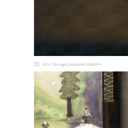
foto: Domagoj Jakopović Ribafish