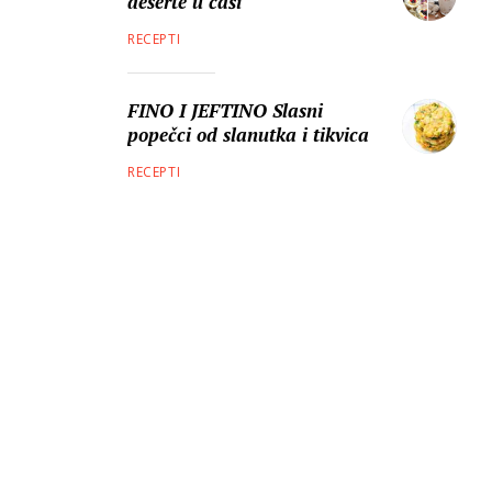
deserte u čaši
RECEPTI
FINO I JEFTINO Slasni
popečci od slanutka i tikvica
RECEPTI