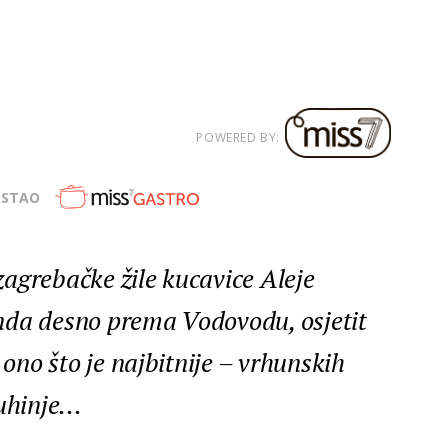
POWERED BY:
OSTAO
agrebačke žile kucavice Aleje
nda desno prema Vodovodu, osjetit
 ono što je najbitnije – vrhunskih
hinje...