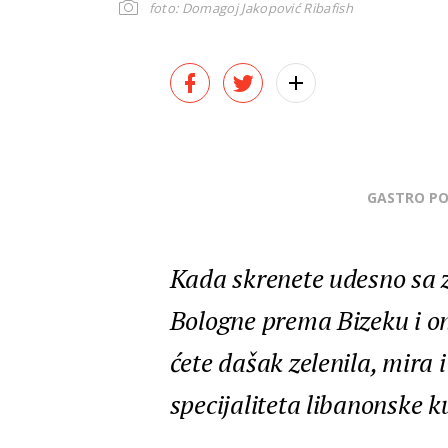
foto: Domagoj Jakopović Ribafish
GASTRO P
Kada skrenete udesno sa z
Bologne prema Bizeku i o
ćete dašak zelenila, mira i
specijaliteta libanonske ku