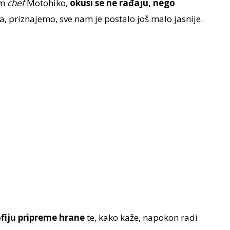
am
chef
Motohiko,
okusi se ne rađaju, nego
la, priznajemo, sve nam je postalo još malo jasnije.
ofiju pripreme hrane
te, kako kaže, napokon radi