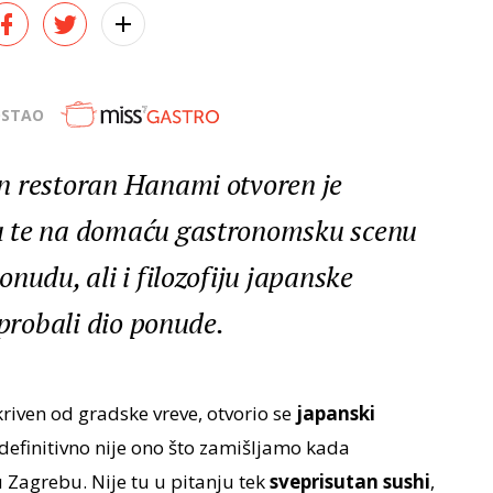
OSTAO
n restoran Hanami otvoren je
a te na domaću gastronomsku scenu
nudu, ali i filozofiju japanske
sprobali dio ponude.
iven od gradske vreve, otvorio se
japanski
definitivno nije ono što zamišljamo kada
Zagrebu. Nije tu u pitanju tek
sveprisutan sushi
,