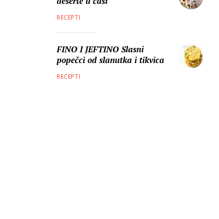
deserte u čaši
RECEPTI
FINO I JEFTINO Slasni
popečci od slanutka i tikvica
RECEPTI