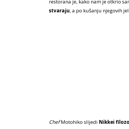
restorana je, kako nam je otkrio s
stvaraju
, a po kušanju njegovih je
Chef
Motohiko slijedi
Nikkei filoz