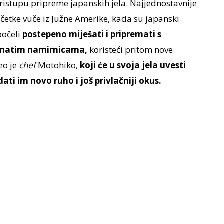
 pristupu pripreme japanskih jela. Najjednostavnije
očetke vuče iz Južne Amerike, kada su japanski
počeli
postepeno miješati i pripremati s
znatim namirnicama,
koristeći pritom nove
eo je
chef
Motohiko,
koji će u svoja jela uvesti
ti im novo ruho i još privlačniji okus.