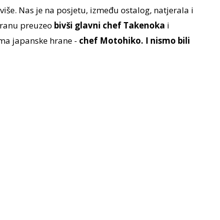
še. Nas je na posjetu, između ostalog, natjerala i
oranu preuzeo
bivši glavni chef Takenoka
i
ima japanske hrane -
chef Motohiko. I nismo bili