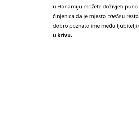
u Hanamiju možete doživjeti puno vi
činjenica da je mjesto
chefa
u rest
dobro poznato ime među ljubitelj
u krivu.