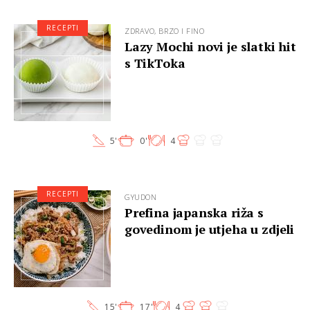
RECEPTI
ZDRAVO, BRZO I FINO
Lazy Mochi novi je slatki hit
s TikToka
5'
0'
4
RECEPTI
GYUDON
Prefina japanska riža s
govedinom je utjeha u zdjeli
15'
17'
4