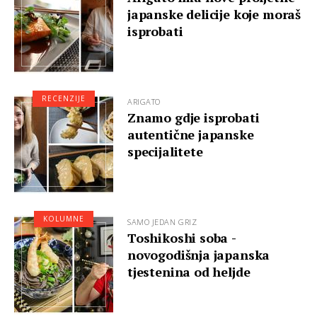
japanske delicije koje moraš
isprobati
RECENZIJE
ARIGATO
Znamo gdje isprobati
autentične japanske
specijalitete
KOLUMNE
SAMO JEDAN GRIZ
Toshikoshi soba -
novogodišnja japanska
tjestenina od heljde