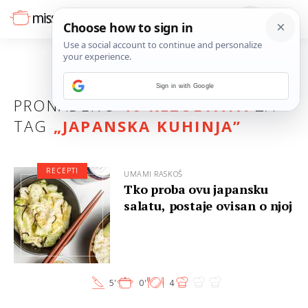
Sign in with Google
PRONAĐENO
46 REZULTATA
ZA
TAG
„
JAPANSKA KUHINJA
”
RECEPTI
UMAMI RASKOŠ
Tko proba ovu japansku
salatu, postaje ovisan o njoj
5'
0'
4