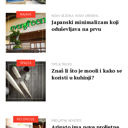
NAJAVE
NOVA SEZONA, NOVO UREĐEN…
Japanski minimalizam koji
oduševljava na prvu
ŠPAJZA
TIPS & TRICKS
Znaš li što je mooli i kako se
koristi u kuhinji?
RECENZIJE
PROLJETNI NOVITETI
Arigato ima nove proljetne