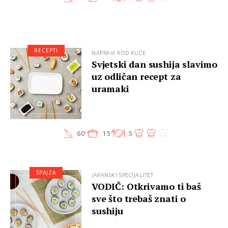
RECEPTI
NAPRAVI KOD KUĆE
Svjetski dan sushija slavimo
uz odličan recept za
uramaki
60'
15'
5
ŠPAJZA
JAPANSKI SPECIJALITET
VODIČ: Otkrivamo ti baš
sve što trebaš znati o
sushiju