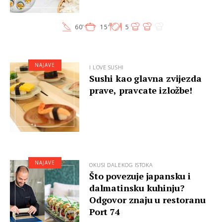
60'
15'
5
NAJAVE
I LOVE SUSHI
Sushi kao glavna zvijezda
prave, pravcate izložbe!
NAJAVE
OKUSI DALEKOG ISTOKA
Što povezuje japansku i
dalmatinsku kuhinju?
Odgovor znaju u restoranu
Port 74