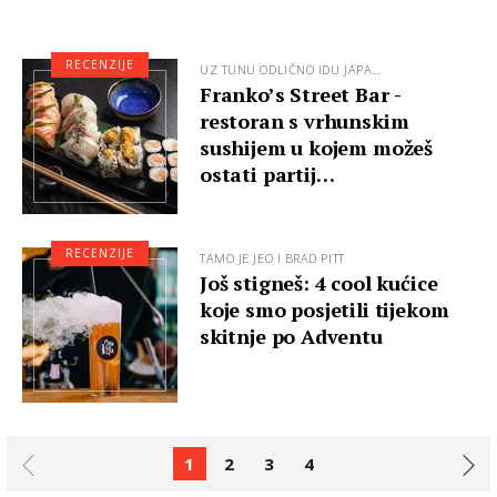
RECENZIJE
UZ TUNU ODLIČNO IDU JAPA…
Franko’s Street Bar -
restoran s vrhunskim
sushijem u kojem možeš
ostati partij…
RECENZIJE
TAMO JE JEO I BRAD PITT
Još stigneš: 4 cool kućice
koje smo posjetili tijekom
skitnje po Adventu
1
2
3
4