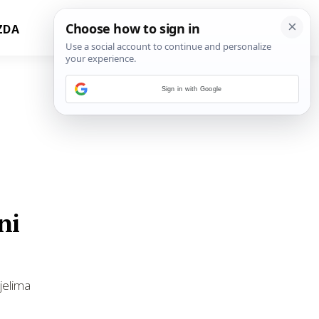
ZDA
Sign in with Google
ni
 jelima