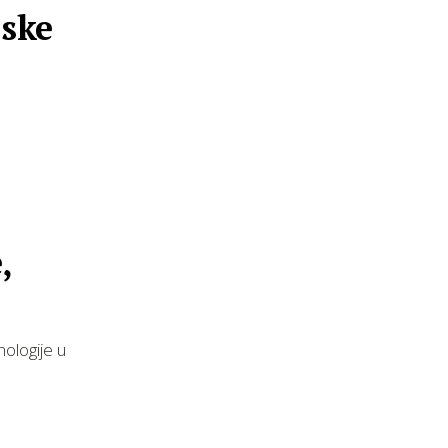
nske
,
nologije u