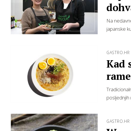
dohv
Na nedavno
japanske ku
GASTRO.HR
Kad s
rame
Tradicional
posljednjih
GASTRO.HR