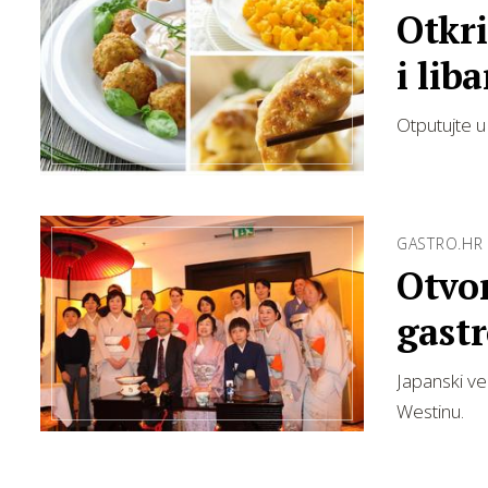
Otkri
i lib
Otputujte u 
GASTRO.HR
Otvo
gastr
Japanski ve
Westinu.