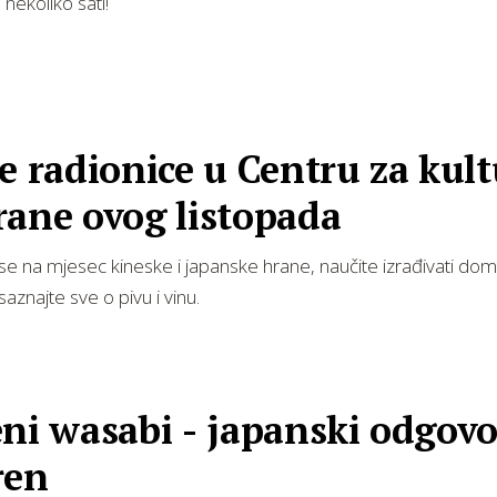
 nekoliko sati!
e radionice u Centru za kul
rane ovog listopada
se na mjesec kineske i japanske hrane, naučite izrađivati do
 saznajte sve o pivu i vinu.
ni wasabi - japanski odgovo
ren