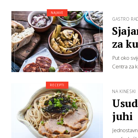
NAJAVE
GASTRO RA
Sjaj
za k
Put oko svij
Centra za k
RECEPTI
NA KINESKI
Usudi
juhi
Jednostavna