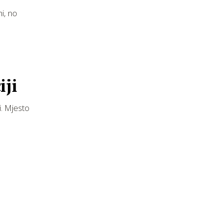
hi, no
iji
i. Mjesto