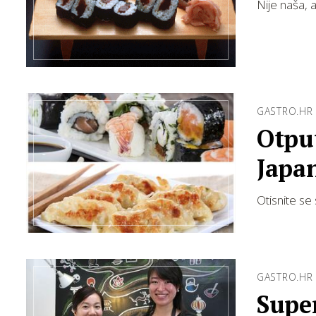
Nije naša, 
GASTRO.HR
Otpu
Japa
Otisnite se
GASTRO.HR
Supe