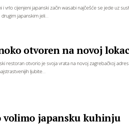
i i vrlo cijenjeni japanski začin wasabi najčešće se jede uz sus
 u drugim japanskim jeli…
oko otvoren na novoj lokac
nski restoran otvorio je svoja vrata na novoj zagrebačkoj adres
ajstrastvenijih ljubite…
o volimo japansku kuhinju