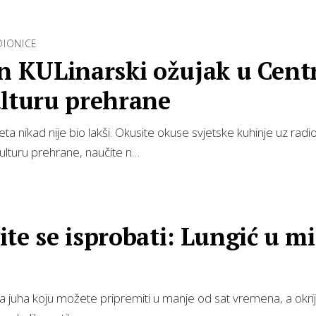
DIONICE
an KULinarski ožujak u Cent
ulturu prehrane
eta nikad nije bio lakši. Okusite okuse svjetske kuhinje uz radi
ulturu prehrane, naučite n…
te se isprobati: Lungić u m
 juha koju možete pripremiti u manje od sat vremena, a okrij