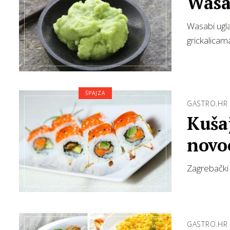
Wasab
Wasabi ugl
grickalicam
ŠPAJZA
GASTRO.HR
Kušaj
novo
Zagrebački c
GASTRO.HR