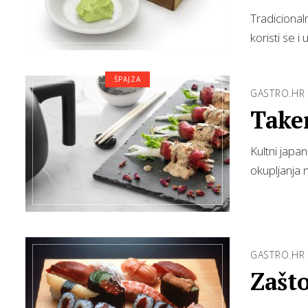
Tradicionaln
koristi se i
ŠPAJZA
GASTRO.HR
Taken
Kultni japa
okupljanja n
GASTRO.HR
Zašt