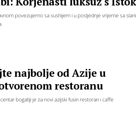
i: Korjenasti luksuz s Isto
avnom povezujemo sa sushijem i u posljednje vrijeme sa slan
a.
te najbolje od Azije u
otvorenom restoranu
entar bogatiji je za novi azijski fusin restoran i caffe