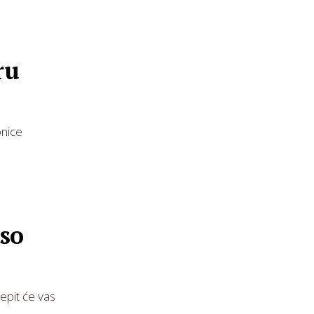
ru
onice
iso
epit će vas