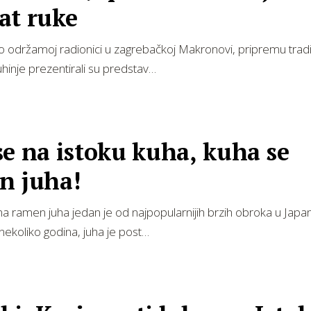
at ruke
 održamoj radionici u zagrebačkoj Makronovi, pripremu trad
hinje prezentirali su predstav…
e na istoku kuha, kuha se
n juha!
na ramen juha jedan je od najpopularnijih brzih obroka u Japa
 nekoliko godina, juha je post…