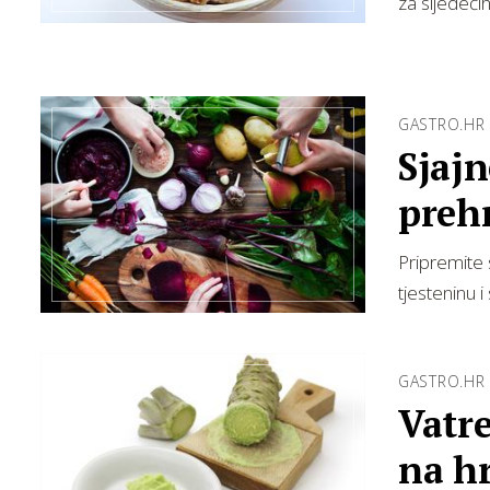
za sljedećih
GASTRO.HR
Sjajn
preh
Pripremite 
tjesteninu i
GASTRO.HR
Vatre
na h