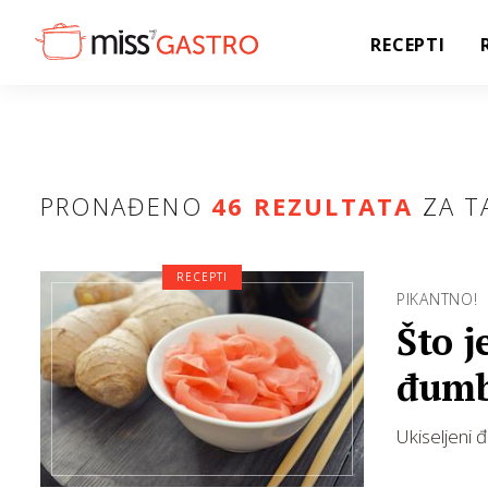
RECEPTI
PRONAĐENO
46 REZULTATA
ZA T
RECEPTI
PIKANTNO!
Što j
đumb
Ukiseljeni 