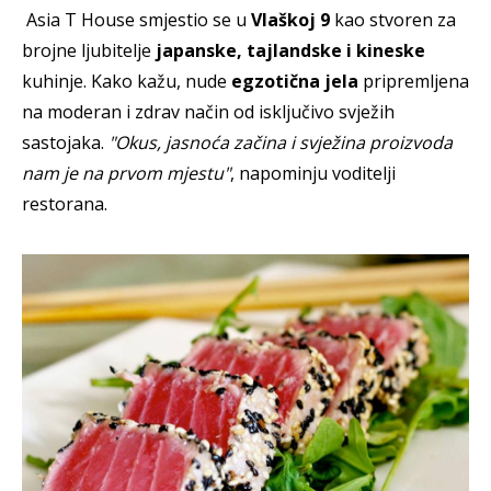
Asia T House smjestio se u
Vlaškoj 9
kao stvoren za
brojne ljubitelje
japanske, tajlandske i kineske
kuhinje. Kako kažu, nude
egzotična jela
pripremljena
na moderan i zdrav način od isključivo svježih
sastojaka.
"Okus, jasnoća začina i svježina proizvoda
nam je na prvom mjestu"
, napominju voditelji
restorana.