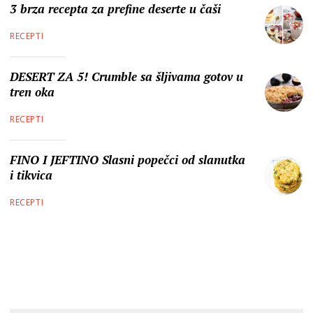
3 brza recepta za prefine deserte u čaši
RECEPTI
DESERT ZA 5! Crumble sa šljivama gotov u
tren oka
RECEPTI
FINO I JEFTINO Slasni popečci od slanutka
i tikvica
RECEPTI