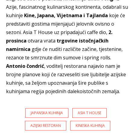
Azije, fascinatnog kulinarskog kontinenta, odabrali su
kuhinje
Kine, Japana, Vijetnama i Tajlanda
koje će
predstaviti gostima mijenjajući jelovnik ovisno o
sezoni. Asia T House uz pripadajući caffe dio,
2.
prosinca
otvara vrata
trgovine istočnjačkih
namirnica
gdje će nuditi različite začine, tjestenine,
rezance te smrznute dim sumove i spring rolls.
Antonio čondrić
, voditelj restorana najavio nam je
brojne planove koji će razveseliti sve ljubitelje azijske
kuhinje, sa željom upoznavanja šire publike s
kuhinjama regija pojedinih dalekoistočnih zemalja.
JAPANSKA KUHINJA
ASIA T HOUSE
AZIJSKI RESTORAN
KINESKA KUHINJA