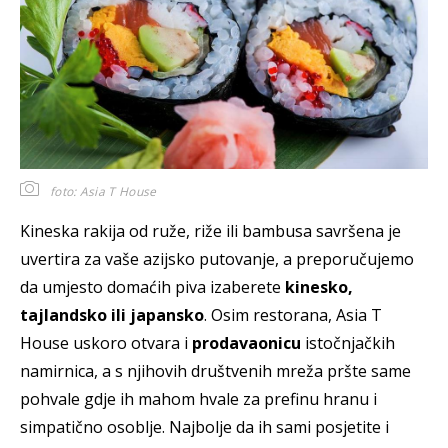
foto: Asia T House
Kineska rakija od ruže, riže ili bambusa savršena je
uvertira za vaše azijsko putovanje, a preporučujemo
da umjesto domaćih piva izaberete
kinesko,
tajlandsko ili japansko
. Osim restorana, Asia T
House uskoro otvara i
prodavaonicu
istočnjačkih
namirnica, a s njihovih društvenih mreža pršte same
pohvale gdje ih mahom hvale za prefinu hranu i
simpatično osoblje. Najbolje da ih sami posjetite i