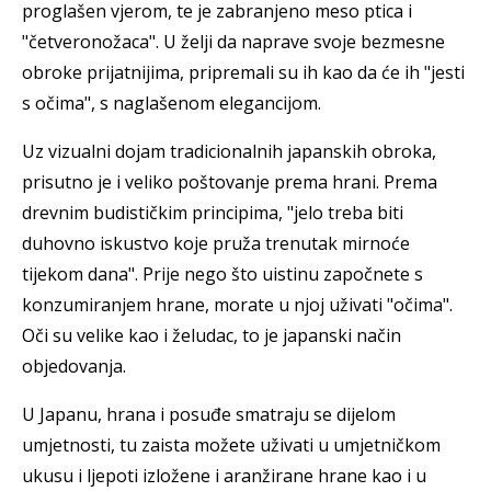
proglašen vjerom, te je zabranjeno meso ptica i
"četveronožaca". U želji da naprave svoje bezmesne
obroke prijatnijima, pripremali su ih kao da će ih "jesti
s očima", s naglašenom elegancijom.
Uz vizualni dojam tradicionalnih japanskih obroka,
prisutno je i veliko poštovanje prema hrani. Prema
drevnim budističkim principima, "jelo treba biti
duhovno iskustvo koje pruža trenutak mirnoće
tijekom dana". Prije nego što uistinu započnete s
konzumiranjem hrane, morate u njoj uživati "očima".
Oči su velike kao i želudac, to je japanski način
objedovanja.
U Japanu, hrana i posuđe smatraju se dijelom
umjetnosti, tu zaista možete uživati u umjetničkom
ukusu i ljepoti izložene i aranžirane hrane kao i u