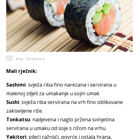
foto: Thinkstock
Mali rječnik:
Sashimi
: svježa riba fino narezana i servirana u
malenoj zdjeli za umakanje u sojin umak
Sushi
: svježa riba servirana na vrh fino oblikovane
zakiseljene riže.
Tonkatsu
: nadjevena i naglo pržena svinjetina
servirana u umaku od soje s rižom na vrhu.
Yakitori
: pileći ražnjići, povrće i ostala hrana,