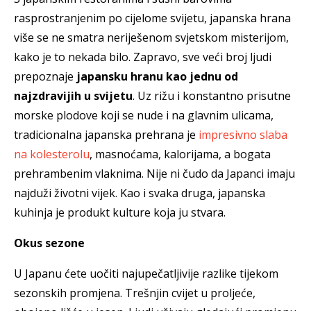
rasprostranjenim po cijelome svijetu, japanska hrana
više se ne smatra neriješenom svjetskom misterijom,
kako je to nekada bilo.
Zapravo, sve veći broj ljudi
prepoznaje
japansku hranu kao jednu od
najzdravijih u svijetu
. Uz rižu i konstantno prisutne
morske plodove koji se nude i na glavnim ulicama,
tradicionalna japanska prehrana je
impresivno slaba
na kolesterolu
, masnoćama, kalorijama, a bogata
prehrambenim vlaknima. Nije ni čudo da Japanci imaju
najduži životni vijek.
Kao i svaka druga, japanska
kuhinja je produkt kulture koja ju stvara.
Okus sezone
U Japanu ćete uočiti najupečatljivije razlike tijekom
sezonskih promjena. Trešnjin cvijet u proljeće,