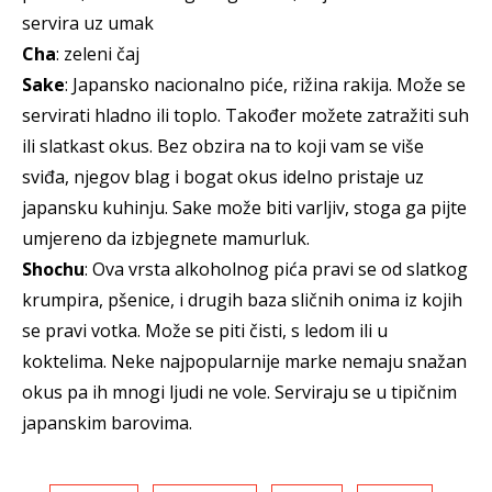
servira uz umak
Cha
: zeleni čaj
Sake
: Japansko nacionalno piće, rižina rakija. Može se
servirati hladno ili toplo. Također možete zatražiti suh
ili slatkast okus. Bez obzira na to koji vam se više
sviđa, njegov blag i bogat okus idelno pristaje uz
japansku kuhinju. Sake može biti varljiv, stoga ga pijte
umjereno da izbjegnete mamurluk.
Shochu
: Ova vrsta alkoholnog pića pravi se od slatkog
krumpira, pšenice, i drugih baza sličnih onima iz kojih
se pravi votka. Može se piti čisti, s ledom ili u
koktelima. Neke najpopularnije marke nemaju snažan
okus pa ih mnogi ljudi ne vole. Serviraju se u tipičnim
japanskim barovima.