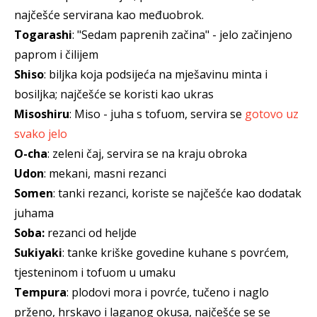
najčešće servirana kao međuobrok.
Togarashi
: "Sedam paprenih začina" - jelo začinjeno
paprom i čilijem
Shiso
: biljka koja podsijeća na mješavinu minta i
bosiljka; najčešće se koristi kao ukras
Misoshiru
: Miso - juha s tofuom, servira se
gotovo uz
svako jelo
O-cha
: zeleni čaj, servira se na kraju obroka
Udon
: mekani, masni rezanci
Somen
: tanki rezanci, koriste se najčešće kao dodatak
juhama
Soba:
rezanci od heljde
Sukiyaki
: tanke kriške govedine kuhane s povrćem,
tjesteninom i tofuom u umaku
Tempura
: plodovi mora i povrće, tučeno i naglo
prženo, hrskavo i laganog okusa, najčešće se se