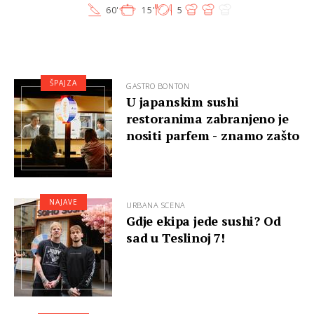
60'
15'
5
ŠPAJZA
GASTRO BONTON
U japanskim sushi
restoranima zabranjeno je
nositi parfem - znamo zašto
NAJAVE
URBANA SCENA
Gdje ekipa jede sushi? Od
sad u Teslinoj 7!