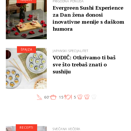
PRIGODNA PONUDA
Evergreen Sushi Experience
za Dan žena donosi
inovativne menije s daškom
humora
ŠPAJZA
JAPANSKI SPECIJALITET
VODIČ: Otkrivamo ti baš
sve što trebaš znati o
sushiju
60'
15'
5
RECEPTI
SVEČANA VEČERA