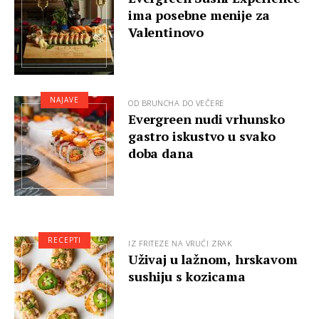
ima posebne menije za
Valentinovo
NAJAVE
OD BRUNCHA DO VEČERE
Evergreen nudi vrhunsko
gastro iskustvo u svako
doba dana
RECEPTI
IZ FRITEZE NA VRUĆI ZRAK
Uživaj u lažnom, hrskavom
sushiju s kozicama