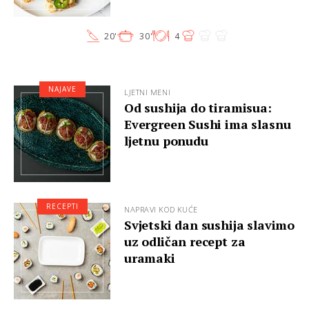
20'
30'
4
NAJAVE
LJETNI MENI
Od sushija do tiramisua:
Evergreen Sushi ima slasnu
ljetnu ponudu
RECEPTI
NAPRAVI KOD KUĆE
Svjetski dan sushija slavimo
uz odličan recept za
uramaki