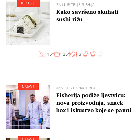
RECEPTI
ZA LJUBITELJE SUSHIJA
Kako savršeno skuhati
sushi rižu
15'
25'
3
NAJAVE
NOVI SUSHI SNACK BOX
Fisherija podiže ljestvicu:
nova proizvodnja, snack
box i iskustvo koje se pamti
NAJAVE