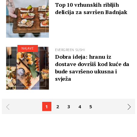
Top 10 vrhunskih ribljih
delicija za savršen Badnjak
NAJAVE
EVERGREEN SUSHI
Dobra ideja: hranu iz
dostave dovršiš kod kuće da
bude savršeno ukusna i
svježa
1
2
3
4
5