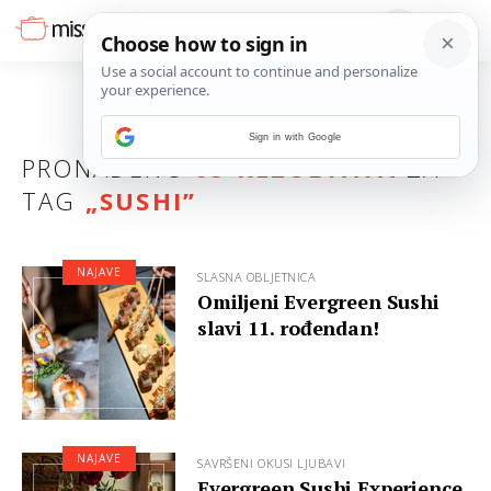
Sign in with Google
PRONAĐENO
65 REZULTATA
ZA
TAG
„
SUSHI
”
NAJAVE
SLASNA OBLJETNICA
Omiljeni Evergreen Sushi
slavi 11. rođendan!
NAJAVE
SAVRŠENI OKUSI LJUBAVI
Evergreen Sushi Experience