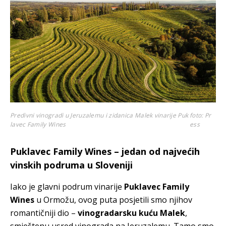
Predivni vinogradi u Jeruzalemu i zidanica Malek vinarije Puk
foto: Pr
lavec Family Wines
ess
Puklavec Family Wines – jedan od najvećih
vinskih podruma u Sloveniji
Iako je glavni podrum vinarije
Puklavec Family
Wines
u Ormožu, ovog puta posjetili smo njihov
romantičniji dio –
vinogradarsku kuću Malek
,