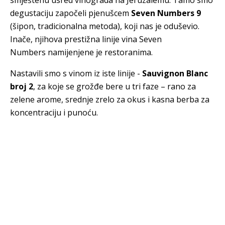
smještenu usred vinograda na Jeruzalemu. Tamo smo
degustaciju započeli pjenušcem
Seven Numbers 9
(šipon, tradicionalna metoda), koji nas je oduševio.
Inače, njihova prestižna linije vina Seven
Numbers namijenjene je restoranima.
Nastavili smo s vinom iz iste linije -
Sauvignon Blanc
broj 2
, za koje se grožđe bere u tri faze – rano za
zelene arome, srednje zrelo za okus i kasna berba za
koncentraciju i punoću.