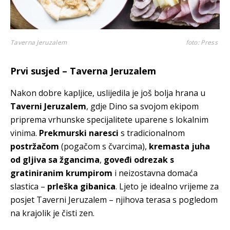
Taverna Jeruzalem
foto: Press
Prvi susjed – Taverna Jeruzalem
Nakon dobre kapljice, uslijedila je još bolja hrana u
Taverni Jeruzalem
, gdje Dino sa svojom ekipom
priprema vrhunske specijalitete uparene s lokalnim
vinima.
Prekmurski naresci
s tradicionalnom
postržačom
(pogačom s čvarcima),
kremasta juha
od gljiva sa žgancima
,
goveđi odrezak s
gratiniranim krumpirom
i neizostavna domaća
slastica –
prleška gibanica
. Ljeto je idealno vrijeme za
posjet Taverni Jeruzalem – njihova terasa s pogledom
na krajolik je čisti zen.