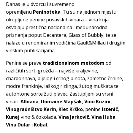
Danas je u dvorcu i suvremeno
opremljenu
Peninoteka
. Tu su na jednom mjestu
okupljene penine posavskih vinara – vina koja
osvajaju prestižna nacionalna i međunarodna
priznanja poput Decantera, Glass of Bubbly, te se
nalaze u renomiranim vodičima Gault&Millau i drugim
vinskim publikacijama.
Penine se prave
tradicionalnom metodom
od
različitih sorti grožđa – najviše kraljevine,
chardonnaya, bijelog i crnog pinota, žametne črnine,
modre frankinje, laškog rizlinga, žutog muškata te
autohtone sorte žuti plavec. Zastupljeni su vrsni
vinari:
Albiana
,
Domaine Slapšak
,
Vino Kozinc
,
Vinogradništvo Kerin
,
Klet Krško
, penine
Istenič
,
Kunej
vino & čokolada,
Vina Jarkovič
,
Vina Huba
,
Vina Dular
i
Kobal
.