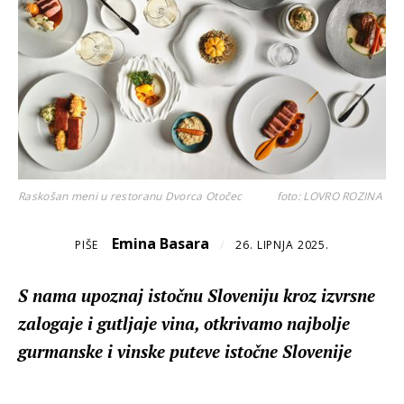
Raskošan meni u restoranu Dvorca Otočec
foto: LOVRO ROZINA
Emina Basara
PIŠE
/
26. LIPNJA 2025.
S nama upoznaj istočnu Sloveniju kroz izvrsne
zalogaje i gutljaje vina, otkrivamo najbolje
gurmanske i vinske puteve istočne Slovenije