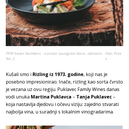
PFW Seven Numbers - izvrstan sauvignon blanc, odnosno
foto: Pres
No. 2
s
Kušali smo i
Rizling iz 1973. godine
, koji nas je
posebno impresionirao. Inače, rizling kao sorta čvrsto
je vezana uz ovu regiju. Puklavec Family Wines danas
vodi unuka
Martina Puklavca
–
Tanja Puklavec
–
koja nastavlja djedovu i očevu viziju: zajedno stvarati
najbolja vina, u suradnji s lokalnim vinogradarima.