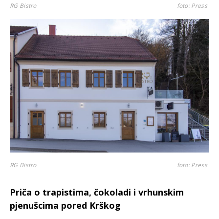
RG Bistro
foto: Press
RG Bistro
foto: Press
Priča o trapistima, čokoladi i vrhunskim
pjenušcima pored Krškog