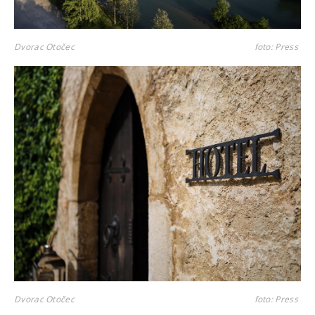
Dvorac Otočec
foto: Press
Dvorac Otočec
foto: Press