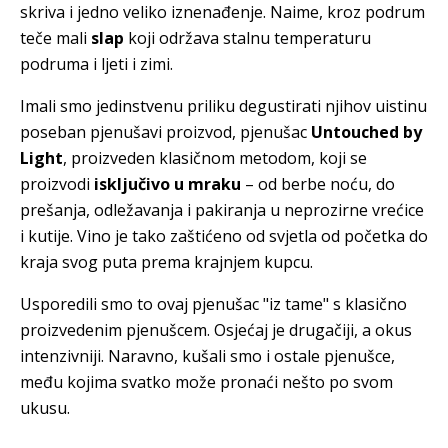
skriva i jedno veliko iznenađenje. Naime, kroz podrum
teče mali
slap
koji održava stalnu temperaturu
podruma i ljeti i zimi.
Imali smo jedinstvenu priliku degustirati njihov uistinu
poseban pjenušavi proizvod, pjenušac
Untouched by
Light
, proizveden klasičnom metodom, koji se
proizvodi
isključivo u mraku
– od berbe noću, do
prešanja, odležavanja i pakiranja u neprozirne vrećice
i kutije. Vino je tako zaštićeno od svjetla od početka do
kraja svog puta prema krajnjem kupcu.
Usporedili smo to ovaj pjenušac "iz tame" s klasično
proizvedenim pjenušcem. Osjećaj je drugačiji, a okus
intenzivniji. Naravno, kušali smo i ostale pjenušce,
među kojima svatko može pronaći nešto po svom
ukusu.