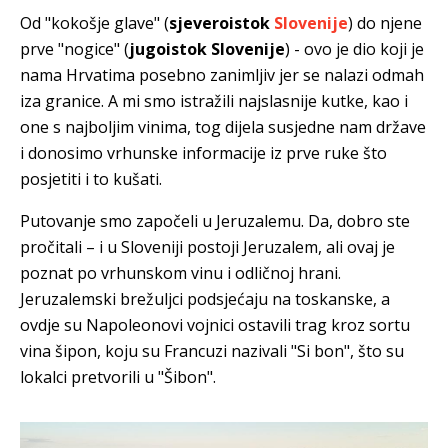
Od "kokošje glave" (
sjeveroistok
Slovenije
) do njene
prve "nogice" (
jugoistok Slovenije
) - ovo je dio koji je
nama Hrvatima posebno zanimljiv jer se nalazi odmah
iza granice. A mi smo istražili najslasnije kutke, kao i
one s najboljim vinima, tog dijela susjedne nam države
i donosimo vrhunske informacije iz prve ruke što
posjetiti i to kušati.
Putovanje smo započeli u Jeruzalemu. Da, dobro ste
pročitali – i u Sloveniji postoji Jeruzalem, ali ovaj je
poznat po vrhunskom vinu i odličnoj hrani.
Jeruzalemski brežuljci podsjećaju na toskanske, a
ovdje su Napoleonovi vojnici ostavili trag kroz sortu
vina šipon, koju su Francuzi nazivali "Si bon", što su
lokalci pretvorili u "Šibon".