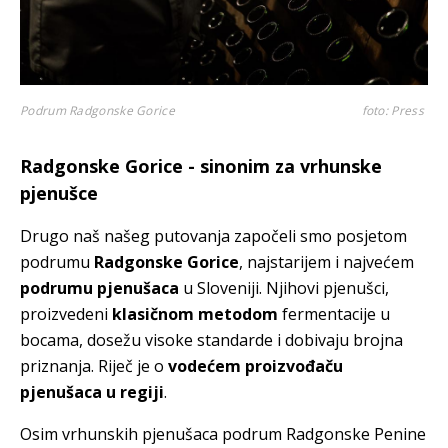
Podrum Radgonske Gorice
foto: Press
Radgonske Gorice - sinonim za vrhunske
pjenušce
Drugo naš našeg putovanja započeli smo posjetom
podrumu
Radgonske Gorice
, najstarijem i najvećem
podrumu pjenušaca
u Sloveniji. Njihovi pjenušci,
proizvedeni
klasičnom metodom
fermentacije u
bocama, dosežu visoke standarde i dobivaju brojna
priznanja. Riječ je o
vodećem proizvođaču
pjenušaca u regiji
.
Osim vrhunskih pjenušaca podrum Radgonske Penine