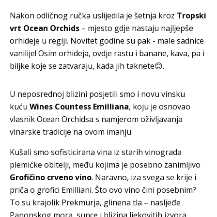
Nakon odličnog ručka uslijedila je šetnja kroz
Tropski
vrt Ocean Orchids
– mjesto gdje nastaju najljepše
orhideje u regiji. Novitet godine su pak - male sadnice
vanilije! Osim orhideja, ovdje rastu i banane, kava, pa i
biljke koje se zatvaraju, kada jih taknete😊.
U neposrednoj blizini posjetili smo i novu vinsku
kuću
Wines Countess Emilliana
, koju je osnovao
vlasnik Ocean Orchidsa s namjerom oživljavanja
vinarske tradicije na ovom imanju.
Kušali smo sofisticirana vina iz starih vinograda
plemićke obitelji, među kojima je posebno zanimljivo
Grofičino crveno vino
. Naravno, iza svega se krije i
priča o grofici Emilliani. Što ovo vino čini posebnim?
To su krajolik Prekmurja, glinena tla – nasljeđe
Panonskog mora, sunce i blizina ljekovitih izvora.