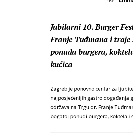
Emin
PIŠE
Jubilarni 10. Burger Fes
Franje Tuđmana i traje s
ponudu burgera, koktela
kućica
Zagreb je ponovno centar za ljubite
najposjećenijih gastro događanja 
održava na Trgu dr. Franje Tuđmana 
bogatoj ponudi burgera, koktela i s