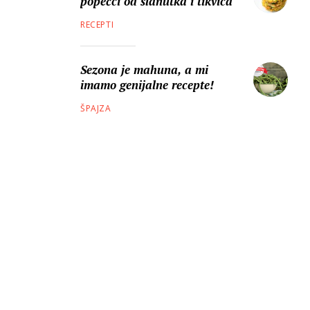
popečci od slanutka i tikvica
RECEPTI
Sezona je mahuna, a mi
imamo genijalne recepte!
ŠPAJZA