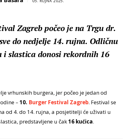
a Basara
/
05. RUJNA 2025.
tival Zagreb počeo je na Trgu dr.
ve do nedjelje 14. rujna. Odličnu
 i slastica donosi rekordnih 16
lje vrhunskih burgera, jer počeo je jedan od
godine –
10.
Burger Festival Zagreb
. Festival se
od 4. do 14. rujna, a posjetitelji će uživati u
lastica, predstavljene u čak
16 kućica
.