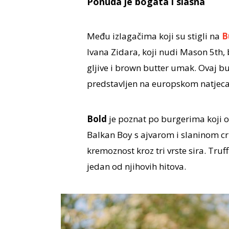
Ponuda je bogata i slasna
Među izlagačima koji su stigli na
B
Ivana Zidara, koji nudi Mason 5th, 
gljive i brown butter umak. Ovaj b
predstavljen na europskom natjeca
Bold
je poznat po burgerima koji o
Balkan Boy s ajvarom i slaninom cr
kremoznost kroz tri vrste sira. Truf
jedan od njihovih hitova.