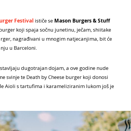
urger Festival
ističe se
Mason Burgers & Stuff
burger koji spaja sočnu junetinu, ječam, shiitake
urger, nagrađivani u mnogim natjecanjima, bit će
nju u Barceloni.
stavljaju dugotrajan dojam, a ove godine nude
ne svinje te Death by Cheese burger koji donosi
fle Aioli s tartufima i karameliziranim lukom još je