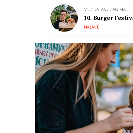
MOŽDA VAS ZANIMA...
10. Burger Festiv
gastro iznenađe
NAJAVE