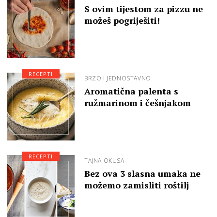
S ovim tijestom za pizzu ne
možeš pogriješiti!
RECEPTI
BRZO I JEDNOSTAVNO
Aromatična palenta s
ružmarinom i češnjakom
RECEPTI
TAJNA OKUSA
Bez ova 3 slasna umaka ne
možemo zamisliti roštilj