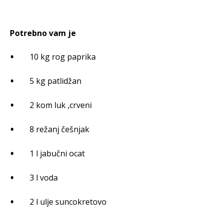
Potrebno vam je
10 kg rog paprika
5 kg patlidžan
2 kom luk ,crveni
8 režanj češnjak
1 l jabučni ocat
3 l voda
2 l ulje suncokretovo