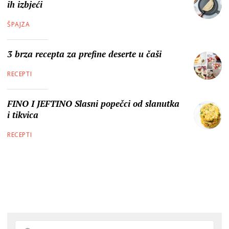
ih izbjeći
ŠPAJZA
3 brza recepta za prefine deserte u čaši
RECEPTI
FINO I JEFTINO Slasni popečci od slanutka
i tikvica
RECEPTI