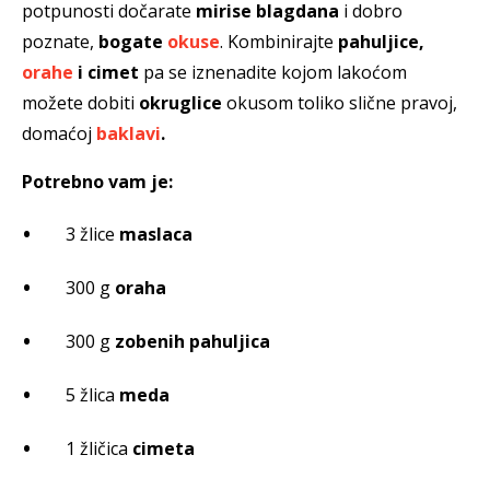
potpunosti dočarate
mirise blagdana
i dobro
poznate,
bogate
okuse
. Kombinirajte
pahuljice,
orahe
i cimet
pa se iznenadite kojom lakoćom
možete dobiti
okruglice
okusom toliko slične pravoj,
domaćoj
baklavi
.
Potrebno vam je:
3 žlice
maslaca
300 g
oraha
300 g
zobenih pahuljica
5 žlica
meda
1 žličica
cimeta