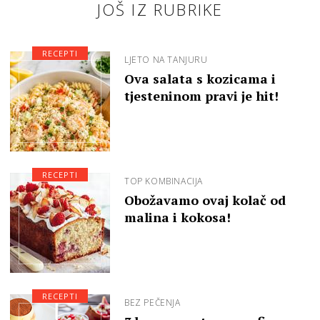
JOŠ IZ RUBRIKE
RECEPTI
LJETO NA TANJURU
Ova salata s kozicama i
tjesteninom pravi je hit!
RECEPTI
TOP KOMBINACIJA
Obožavamo ovaj kolač od
malina i kokosa!
RECEPTI
BEZ PEČENJA