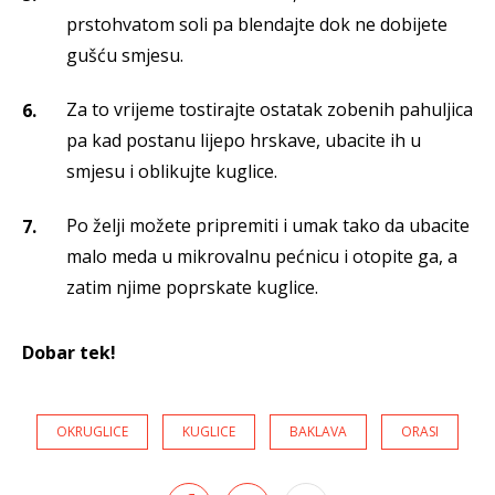
prstohvatom soli pa blendajte dok ne dobijete
gušću smjesu.
Za to vrijeme tostirajte ostatak zobenih pahuljica
pa kad postanu lijepo hrskave, ubacite ih u
smjesu i oblikujte kuglice.
Po želji možete pripremiti i umak tako da ubacite
malo meda u mikrovalnu pećnicu i otopite ga, a
zatim njime poprskate kuglice.
Dobar tek!
OKRUGLICE
KUGLICE
BAKLAVA
ORASI