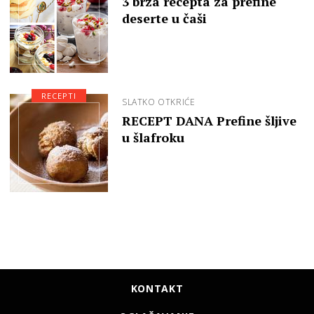
3 brza recepta za prefine
deserte u čaši
RECEPTI
SLATKO OTKRIĆE
RECEPT DANA Prefine šljive
u šlafroku
KONTAKT