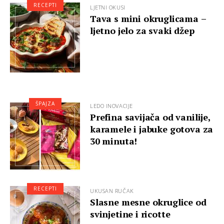
RECEPTI
LJETNI OKUSI
Tava s mini okruglicama –
ljetno jelo za svaki džep
ŠPAJZA
LEDO INOVACIJE
Prefina savijača od vanilije,
karamele i jabuke gotova za
30 minuta!
RECEPTI
UKUSAN RUČAK
Slasne mesne okruglice od
svinjetine i ricotte