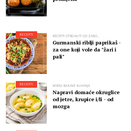
RECEPTI
RECEPTI OTRGNUTI OD ZABO…
Gurmanski riblji paprikaš -
za one koji vole da "žari i
pali"
RECEPTI
MIRISI BAKINE KUHINJE
Napravi domaće okruglice
od jetre, krupice i/li - od
mozga