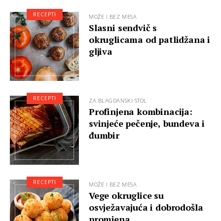
RECEPTI
MOŽE I BEZ MESA
Slasni sendvič s
okruglicama od patlidžana i
gljiva
RECEPTI
ZA BLAGDANSKI STOL
Profinjena kombinacija:
svinjeće pečenje, bundeva i
đumbir
RECEPTI
MOŽE I BEZ MESA
Vege okruglice su
osvježavajuća i dobrodošla
promjena