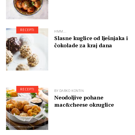
RECEPTI
HMM...
Slasne kuglice od lješnjaka i
čokolade za kraj dana
RECEPTI
BY DARKO KONTIN
Neodoljive pohane
mac&cheese okruglice