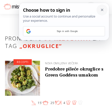
Sign in with Google
PRONAĐENO
90 REZULTATA
ZA
TAG
„
OKRUGLICE
”
RECEPTI
NOVA OMILJENA VEČERA
Predobre pileće okruglice s
Green Goddess umakom
15'
25'
4