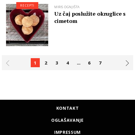
RECEPTI
MIRIS OGNJIŠTA
Uz čaj poslužite okruglice s
cimetom
1
2
3
4
...
6
7
KONTAKT
OGLAŠAVANJE
IMPRESSUM