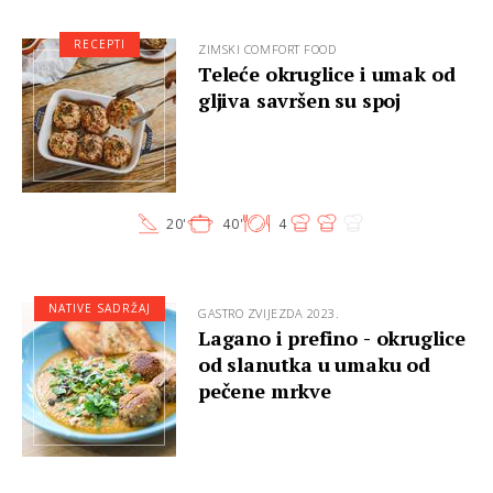
RECEPTI
ZIMSKI COMFORT FOOD
Teleće okruglice i umak od
gljiva savršen su spoj
20'
40'
4
NATIVE SADRŽAJ
GASTRO ZVIJEZDA 2023.
Lagano i prefino - okruglice
od slanutka u umaku od
pečene mrkve