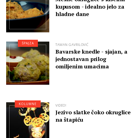
kupusom - idealno jelo za
hladne dane
ŠPAJZA
TAMAN GAVRILOVIĆ
Bavarske knedle - sjajan, a
jednostavan prilog
omiljenim umacima
KOLUMNE
VIDEO!
Jezivo slatke čoko okruglice
na štapiću