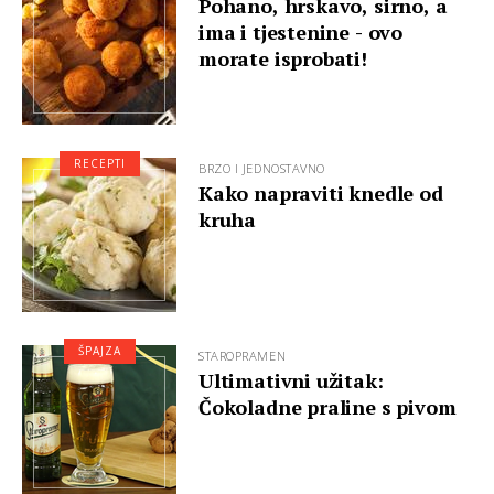
Pohano, hrskavo, sirno, a
ima i tjestenine - ovo
morate isprobati!
RECEPTI
BRZO I JEDNOSTAVNO
Kako napraviti knedle od
kruha
ŠPAJZA
STAROPRAMEN
Ultimativni užitak:
Čokoladne praline s pivom