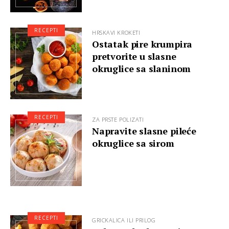
RECEPTI
HRSKAVI KROKETI
Ostatak pire krumpira
pretvorite u slasne
okruglice sa slaninom
RECEPTI
ZA PRSTE POLIZATI
Napravite slasne pileće
okruglice sa sirom
RECEPTI
GRICKALICA ILI PRILOG