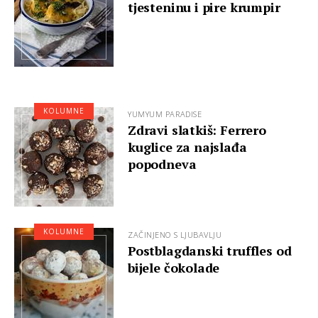
tjesteninu i pire krumpir
KOLUMNE
YUMYUM PARADISE
Zdravi slatkiš: Ferrero
kuglice za najslađa
popodneva
KOLUMNE
ZAČINJENO S LJUBAVLJU
Postblagdanski truffles od
bijele čokolade