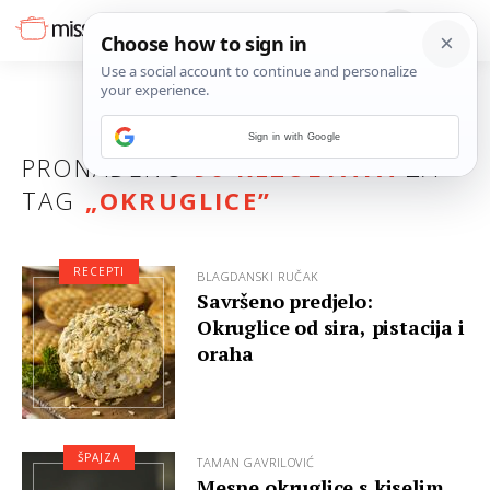
Sign in with Google
PRONAĐENO
90 REZULTATA
ZA
TAG
„
OKRUGLICE
”
RECEPTI
BLAGDANSKI RUČAK
Savršeno predjelo:
Okruglice od sira, pistacija i
oraha
ŠPAJZA
TAMAN GAVRILOVIĆ
Mesne okruglice s kiselim