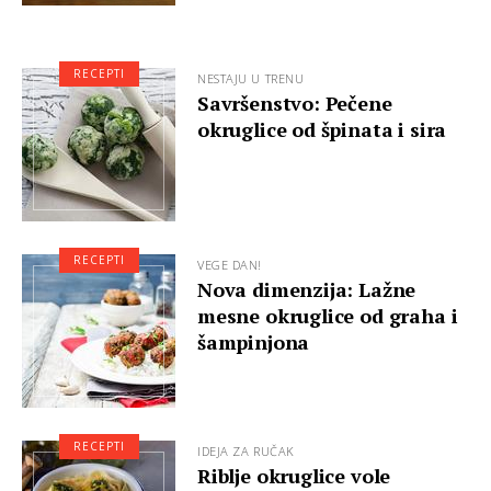
RECEPTI
NESTAJU U TRENU
Savršenstvo: Pečene
okruglice od špinata i sira
RECEPTI
VEGE DAN!
Nova dimenzija: Lažne
mesne okruglice od graha i
šampinjona
RECEPTI
IDEJA ZA RUČAK
Riblje okruglice vole