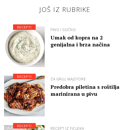
JOŠ IZ RUBRIKE
RECEPTI
FINO I SOČNO
Umak od kopra na 2
genijalna i brza načina
RECEPTI
ZA GRILL MAJSTORE
Predobra piletina s roštilja
marinirana u pivu
RECEPTI
RECEPT IZ FICLEKA