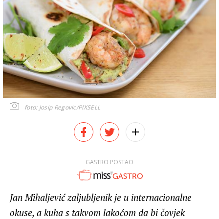
foto: Josip Regovic/PIXSELL
GASTRO POSTAO
Jan Mihaljević zaljubljenik je u internacionalne
okuse, a kuha s takvom lakoćom da bi čovjek