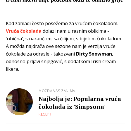
Kad zahladi često posežemo za vrućom čokoladom.
Vruća čokolada
dolazi nam u raznim oblicima -
'obična', s narančom, sa čilijem, s bijelom čokoladom...
A možda najdraža ove sezone nam je verzija vruće
čokolade za odrasle - takozvani
Dirty Snowman
,
odnosno prljavi snjegović, s dodatkom Irish cream
likera.
MOŽDA VAS ZANIMA...
Najbolja je: Popularna vruća
čokolada iz 'Simpsona'
RECEPTI