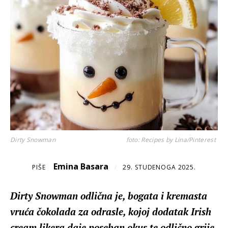
Dirty Snowman
foto: Recipes by Lina/Pinterest
Emina Basara
PIŠE
/
29. STUDENOGA 2025.
Dirty Snowman odlična je, bogata i kremasta
vruća čokolada za odrasle, kojoj dodatak Irish
cream likera daje poseban okus te odlično grije