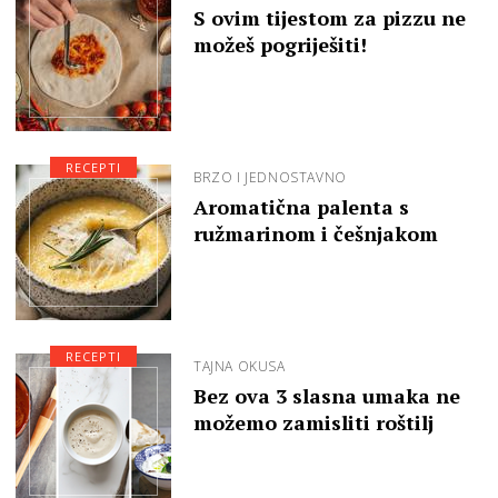
S ovim tijestom za pizzu ne
možeš pogriješiti!
RECEPTI
BRZO I JEDNOSTAVNO
Aromatična palenta s
ružmarinom i češnjakom
RECEPTI
TAJNA OKUSA
Bez ova 3 slasna umaka ne
možemo zamisliti roštilj