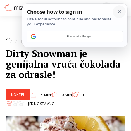
Sign in with Google
KOKTEL
RECEPTI
Dirty Snowman je
genijalna vruća čokolada
za odrasle!
KOKTEL
5 MIN
0 MIN
1
JEDNOSTAVNO