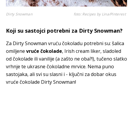
Dirty Snowman
foto: Recipes by Lina/Pinterest
Koji su sastojci potrebni za Dirty Snowman?
Za Dirty Snowman vruću čokoladu potrebni su: šalica
omiljene
vruće čokolade
, Irish cream liker, sladoled
od čokolade ili vanilije (a zašto ne oba?!), tučeno slatko
vrhnje te ukrasne čokoladne mrvice. Nema puno
sastojaka, ali svi su slasni i - ključni za dobar okus
vruće čokolade Dirty Snowman!