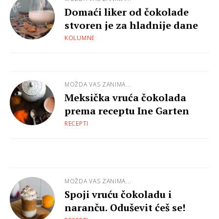
Domaći liker od čokolade
stvoren je za hladnije dane
KOLUMNE
MOŽDA VAS ZANIMA...
Meksička vruća čokolada
prema receptu Ine Garten
RECEPTI
MOŽDA VAS ZANIMA...
Spoji vruću čokoladu i
naranču. Oduševit ćeš se!