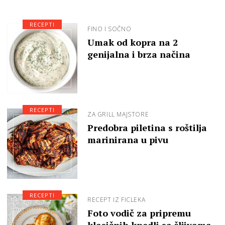
RECEPTI
FINO I SOČNO
Umak od kopra na 2
genijalna i brza načina
RECEPTI
ZA GRILL MAJSTORE
Predobra piletina s roštilja
marinirana u pivu
RECEPTI
RECEPT IZ FICLEKA
Foto vodič za pripremu