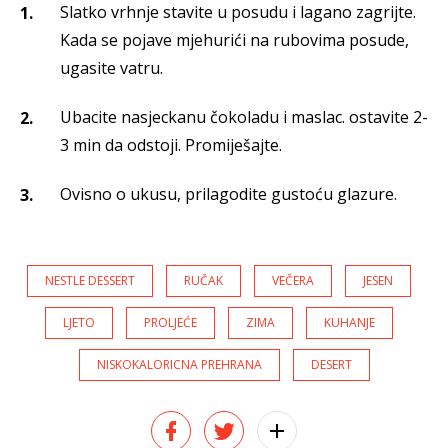
Slatko vrhnje stavite u posudu i lagano zagrijte.
Kada se pojave mjehurići na rubovima posude,
ugasite vatru.
Ubacite nasjeckanu čokoladu i maslac. ostavite 2-
3 min da odstoji. Promiješajte.
Ovisno o ukusu, prilagodite gustoću glazure.
NESTLE DESSERT
RUČAK
VEČERA
JESEN
LJETO
PROLJEĆE
ZIMA
KUHANJE
NISKOKALORICNA PREHRANA
DESERT