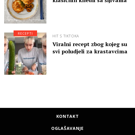
klasičnih knedli sa šljivama
RECEPTI
HIT S TIKTOKA
Viralni recept zbog kojeg su
svi poludjeli za krastavcima
KONTAKT
OGLAŠAVANJE