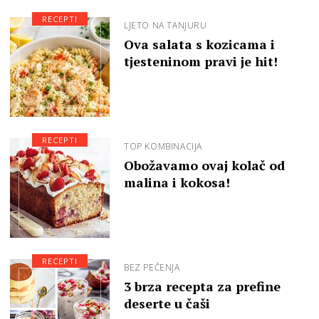
RECEPTI
LJETO NA TANJURU
Ova salata s kozicama i
tjesteninom pravi je hit!
RECEPTI
TOP KOMBINACIJA
Obožavamo ovaj kolač od
malina i kokosa!
RECEPTI
BEZ PEČENJA
3 brza recepta za prefine
deserte u čaši