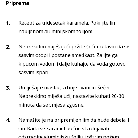
Priprema
Recept za tridesetak karamela: Pokrijte lim
nauljenom aluminijskom folijom.
Neprekidno miješajući pržite šećer u tavici da se
sasvim otopi i postane smeđkast. Zalijte ga
kipućom vodom i dalje kuhajte da voda gotovo
sasvim ispari.
Umiješajte maslac, vrhnje i vanilin-šećer.
Neprekidno miješajući, nastavite kuhati 20-30
minuta da se smjesa zgusne.
Namažite je na pripremljen lim da bude debela 1
cm. Kada se karamel počne stvrdnjavati
odstranite aluminijsku foliju i oštrim nožem