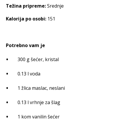
Težina pripreme:
Srednje
Kalorija po osobi:
151
Potrebno vam je
300 g šećer, kristal
0.13 l voda
1 žlica maslac, neslani
0.13 l vrhnje za šlag
1 kom vanilin šećer