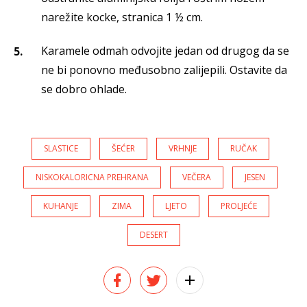
narežite kocke, stranica 1 ½ cm.
Karamele odmah odvojite jedan od drugog da se
ne bi ponovno međusobno zalijepili. Ostavite da
se dobro ohlade.
SLASTICE
ŠEĆER
VRHNJE
RUČAK
NISKOKALORICNA PREHRANA
VEČERA
JESEN
KUHANJE
ZIMA
LJETO
PROLJEĆE
DESERT