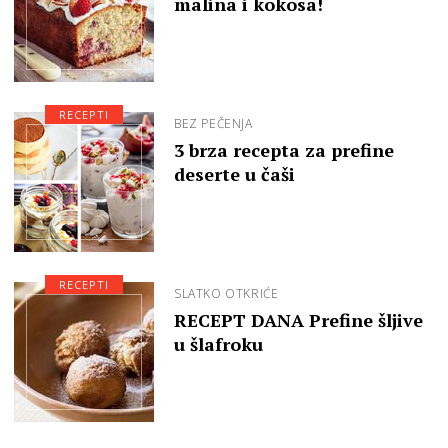
malina i kokosa!
RECEPTI
BEZ PEČENJA
3 brza recepta za prefine
deserte u čaši
RECEPTI
SLATKO OTKRIĆE
RECEPT DANA Prefine šljive
u šlafroku