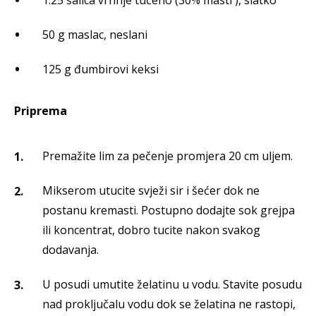
1.25 šalica vrhnje tučeno (30% masti ), slatko
50 g maslac, neslani
125 g đumbirovi keksi
Priprema
Premažite lim za pečenje promjera 20 cm uljem.
Mikserom utucite svježi sir i šećer dok ne
postanu kremasti. Postupno dodajte sok grejpa
ili koncentrat, dobro tucite nakon svakog
dodavanja.
U posudi umutite želatinu u vodu. Stavite posudu
nad proključalu vodu dok se želatina ne rastopi,