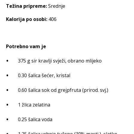
Težina pripreme:
Srednje
Kalorija po osobi:
406
Potrebno vam je
375 g sir kravlji svježi, obrano mlijeko
0.30 šalica šećer, kristal
0.60 šalica sok od grejpfruta (prirod. svj.)
1 žlica zelatina
0.25 šalica voda