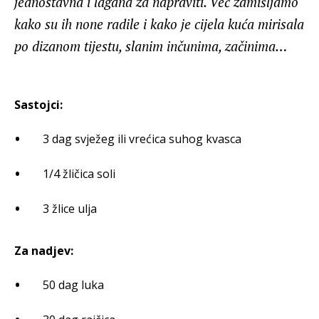
jednostavna i lagana za napraviti. Već zamišljamo
kako su ih none radile i kako je cijela kuća mirisala
po dizanom tijestu, slanim inčunima, začinima…
Sastojci:
3 dag svježeg ili vrećica suhog kvasca
1/4 žličica soli
3 žlice ulja
Za nadjev:
50 dag luka