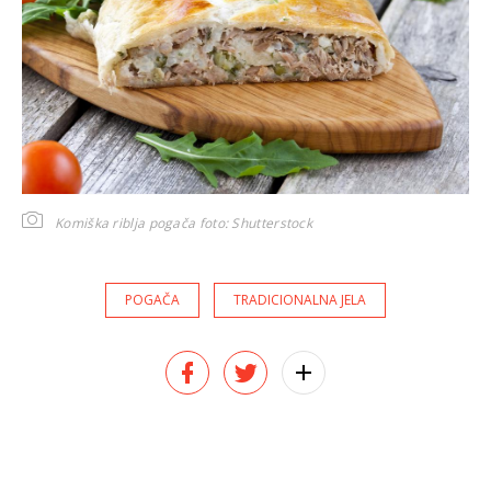
Komiška riblja pogača
foto: Shutterstock
POGAČA
TRADICIONALNA JELA