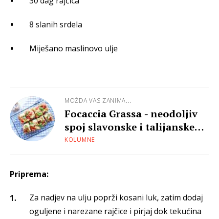
30 dag rajčica
8 slanih srdela
Miješano maslinovo ulje
MOŽDA VAS ZANIMA...
Focaccia Grassa - neodoljiv
spoj slavonske i talijanske
pogače
KOLUMNE
Priprema:
Za nadjev na ulju poprži kosani luk, zatim dodaj
oguljene i narezane rajčice i pirjaj dok tekućina