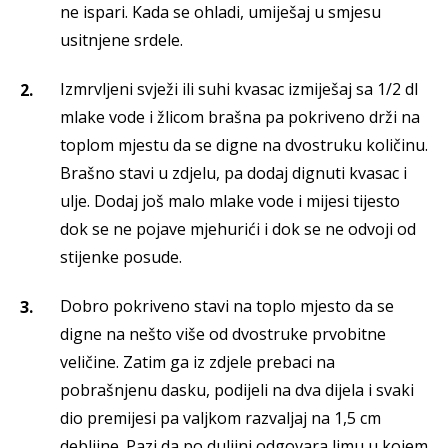
ne ispari. Kada se ohladi, umiješaj u smjesu
usitnjene srdele.
Izmrvljeni svježi ili suhi kvasac izmiješaj sa 1/2 dl
mlake vode i žlicom brašna pa pokriveno drži na
toplom mjestu da se digne na dvostruku količinu.
Brašno stavi u zdjelu, pa dodaj dignuti kvasac i
ulje. Dodaj još malo mlake vode i mijesi tijesto
dok se ne pojave mjehurići i dok se ne odvoji od
stijenke posude.
Dobro pokriveno stavi na toplo mjesto da se
digne na nešto više od dvostruke prvobitne
veličine. Zatim ga iz zdjele prebaci na
pobrašnjenu dasku, podijeli na dva dijela i svaki
dio premijesi pa valjkom razvaljaj na 1,5 cm
debljine. Pazi da po duljini odgovara limu u kojem