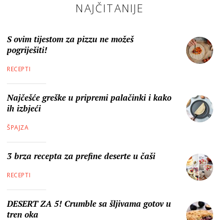
NAJČITANIJE
S ovim tijestom za pizzu ne možeš
pogriješiti!
RECEPTI
Najčešće greške u pripremi palačinki i kako
ih izbjeći
ŠPAJZA
3 brza recepta za prefine deserte u čaši
RECEPTI
DESERT ZA 5! Crumble sa šljivama gotov u
tren oka