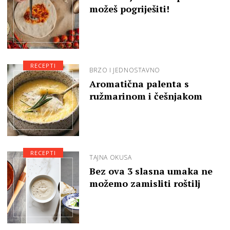
možeš pogriješiti!
RECEPTI
BRZO I JEDNOSTAVNO
Aromatična palenta s
ružmarinom i češnjakom
RECEPTI
TAJNA OKUSA
Bez ova 3 slasna umaka ne
možemo zamisliti roštilj