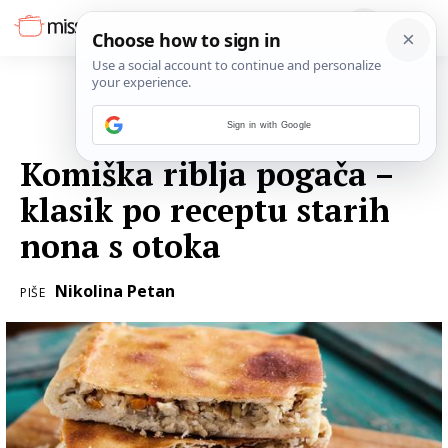
Sign in with Google
08. SRPNJA 2022.
Komiška riblja pogača –
klasik po receptu starih
nona s otoka
Nikolina Petan
PIŠE