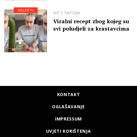
RECEPTI
HIT S TIKTOKA
Viralni recept zbog kojeg su
svi poludjeli za krastavcima
KONTAKT
OGLAŠAVANJE
IMPRESSUM
UVJETI KORIŠTENJA