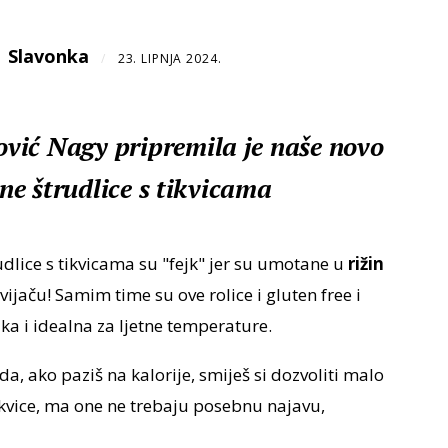
Slavonka
/
23. LIPNJA 2024.
vić Nagy pripremila je naše novo
žne štrudlice s tikvicama
udlice s tikvicama su "fejk" jer su umotane u
rižin
ijaču! Samim time su ove rolice i gluten free i
aka i idealna za ljetne temperature.
da, ako paziš na kalorije, smiješ si dozvoliti malo
ikvice, ma one ne trebaju posebnu najavu,