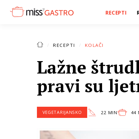
RECEPTI
RECEPTI
KOLAČI
Lažne štrudl
pravi su ljet
VEGETARIJANSKO
22 MIN
44 