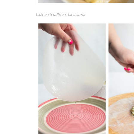
Lažne štrudlice s tikvicama