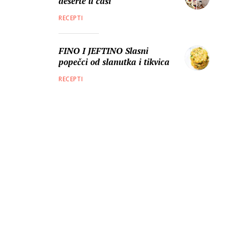
deserte u čaši
RECEPTI
FINO I JEFTINO Slasni
popečci od slanutka i tikvica
RECEPTI