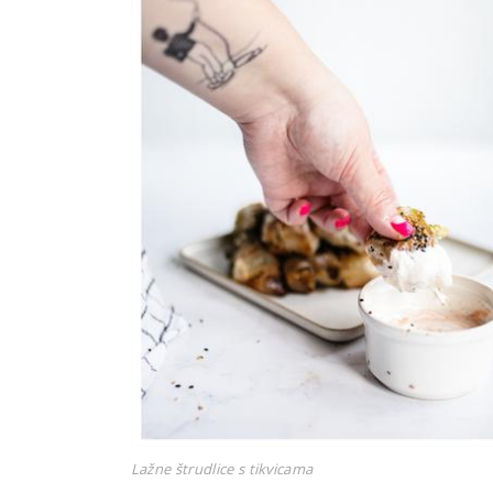
Lažne štrudlice s tikvicama