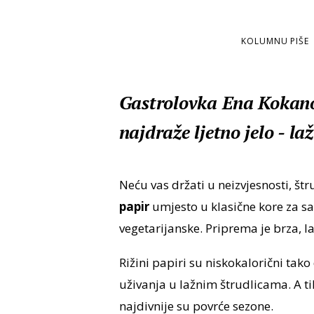
KOLUMNU PIŠE
Gastrolovka Ena Kokano
najdraže ljetno jelo - la
Neću vas držati u neizvjesnosti, štr
papir
umjesto u klasične kore za sav
vegetarijanske. Priprema je brza, l
Rižini papiri su niskokalorični tako 
uživanja u lažnim štrudlicama. A t
najdivnije su povrće sezone.