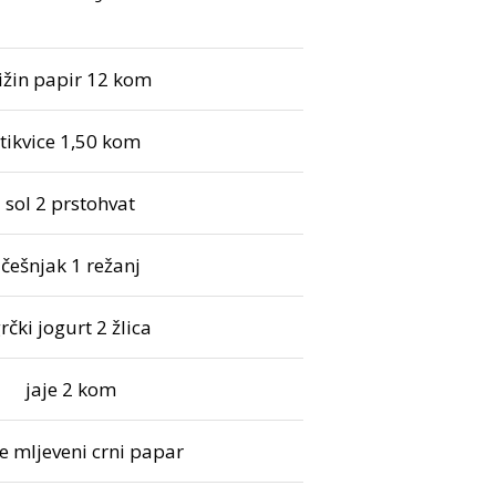
ižin papir 12 kom
tikvice 1,50 kom
sol 2 prstohvat
češnjak 1 režanj
rčki jogurt 2 žlica
jaje 2 kom
že mljeveni crni papar