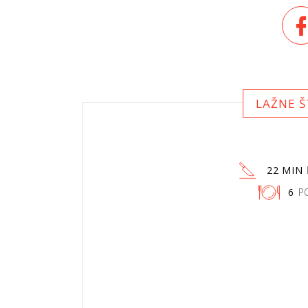
LAŽNE Š
22 MIN
6
P