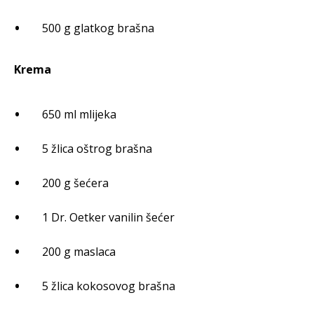
500 g glatkog brašna
Krema
650 ml mlijeka
5 žlica oštrog brašna
200 g šećera
1 Dr. Oetker vanilin šećer
200 g maslaca
5 žlica kokosovog brašna