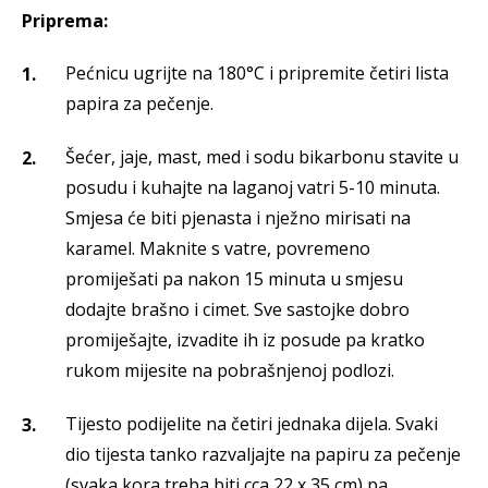
Priprema:
Pećnicu ugrijte na 180°C i pripremite četiri lista
papira za pečenje.
Šećer, jaje, mast, med i sodu bikarbonu stavite u
posudu i kuhajte na laganoj vatri 5-10 minuta.
Smjesa će biti pjenasta i nježno mirisati na
karamel. Maknite s vatre, povremeno
promiješati pa nakon 15 minuta u smjesu
dodajte brašno i cimet. Sve sastojke dobro
promiješajte, izvadite ih iz posude pa kratko
rukom mijesite na pobrašnjenoj podlozi.
Tijesto podijelite na četiri jednaka dijela. Svaki
dio tijesta tanko razvaljajte na papiru za pečenje
(svaka kora treba biti cca 22 x 35 cm) pa