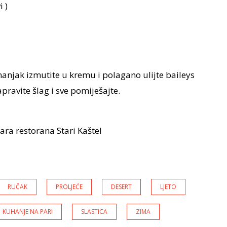
 )
anjak izmutite u kremu i polagano ulijte baileys
ravite šlag i sve pomiješajte.
a restorana Stari Kaštel
RUČAK
PROLJEĆE
DESERT
LJETO
KUHANJE NA PARI
SLASTICA
ZIMA