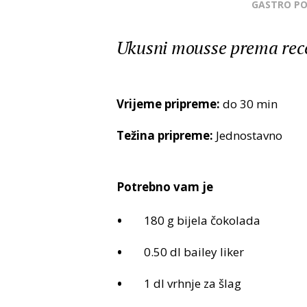
GASTRO P
Ukusni mousse prema rece
Vrijeme pripreme:
do 30 min
Težina pripreme:
Jednostavno
Potrebno vam je
180 g bijela čokolada
0.50 dl bailey liker
1 dl vrhnje za šlag