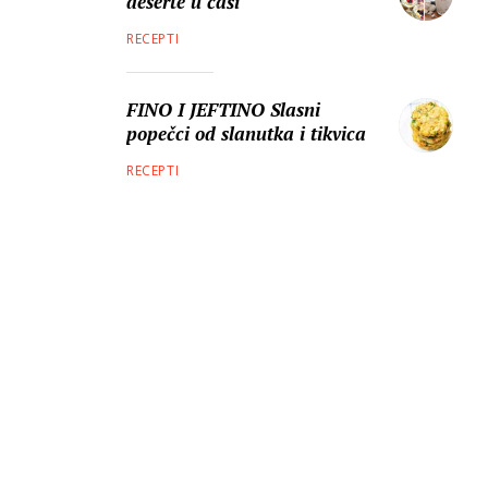
deserte u čaši
RECEPTI
FINO I JEFTINO Slasni
popečci od slanutka i tikvica
RECEPTI