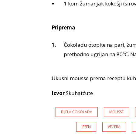
1 kom žumanjak kokošji (sirovi
Priprema
Čokoladu otopite na pari, žum
prethodno ugrijan na 80°C. Nap
Ukusni mousse prema receptu kuhar
Izvor
Skuhatćute
BIJELA ČOKOLADA
MOUSSE
JESEN
VEČERA