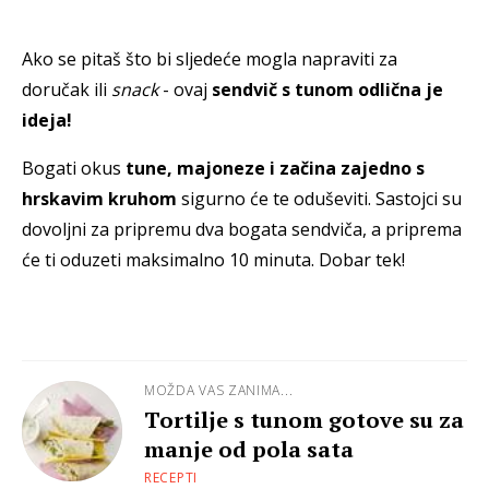
Ako se pitaš što bi sljedeće mogla napraviti za
doručak ili
snack
- ovaj
sendvič s tunom odlična je
ideja!
Bogati okus
tune, majoneze i začina zajedno s
hrskavim kruhom
sigurno će te oduševiti. Sastojci su
dovoljni za pripremu dva bogata sendviča, a priprema
će ti oduzeti maksimalno 10 minuta. Dobar tek!
MOŽDA VAS ZANIMA...
Tortilje s tunom gotove su za
manje od pola sata
RECEPTI