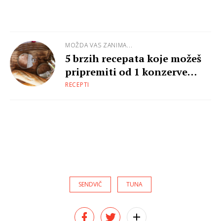
MOŽDA VAS ZANIMA...
5 brzih recepata koje možeš
pripremiti od 1 konzerve
tune
RECEPTI
SENDVIČ
TUNA