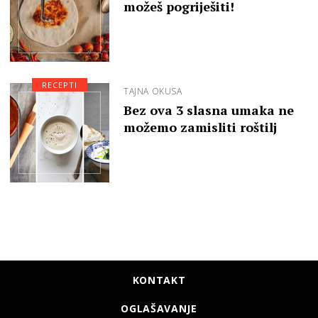
možeš pogriješiti!
RECEPTI
TAJNA OKUSA
Bez ova 3 slasna umaka ne
možemo zamisliti roštilj
KONTAKT
OGLAŠAVANJE