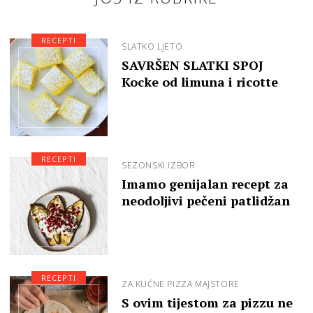
RECEPTI
SLATKO LJETO
SAVRŠEN SLATKI SPOJ
Kocke od limuna i ricotte
RECEPTI
SEZONSKI IZBOR
Imamo genijalan recept za
neodoljivi pečeni patlidžan
RECEPTI
ZA KUĆNE PIZZA MAJSTORE
S ovim tijestom za pizzu ne