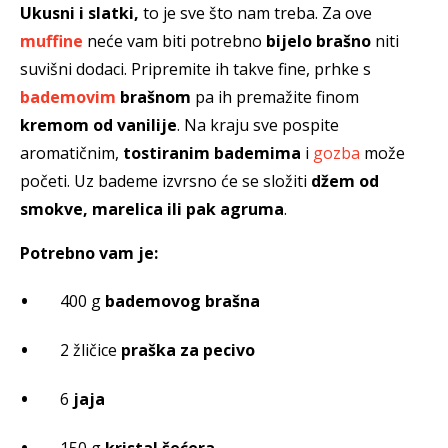
Ukusni i slatki,
to je sve što nam treba. Za ove
muffine
neće vam biti potrebno
bijelo brašno
niti
suvišni dodaci. Pripremite ih takve fine, prhke s
bademovim
brašnom
pa ih premažite finom
kremom od vanilije
. Na kraju sve pospite
aromatičnim,
tostiranim bademima
i
gozba
može
početi. Uz bademe izvrsno će se složiti
džem od
smokve, marelica ili pak agruma
.
Potrebno vam je:
400 g
bademovog brašna
2 žličice
praška za pecivo
6
jaja