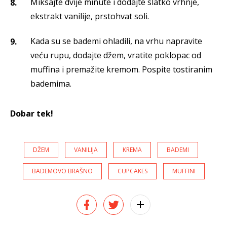
Miksajte dvije minute i dodajte slatko vrhnje,
ekstrakt vanilije, prstohvat soli.
Kada su se bademi ohladili, na vrhu napravite
veću rupu, dodajte džem, vratite poklopac od
muffina i premažite kremom. Pospite tostiranim
bademima.
Dobar tek!
DŽEM
VANILIJA
KREMA
BADEMI
BADEMOVO BRAŠNO
CUPCAKES
MUFFINI