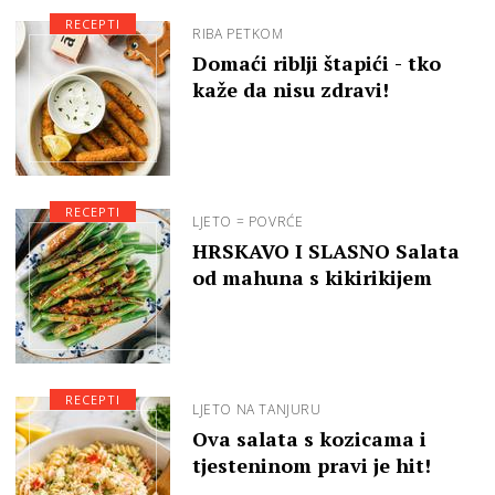
RECEPTI
RIBA PETKOM
Domaći riblji štapići - tko
kaže da nisu zdravi!
RECEPTI
LJETO = POVRĆE
HRSKAVO I SLASNO Salata
od mahuna s kikirikijem
RECEPTI
LJETO NA TANJURU
Ova salata s kozicama i
tjesteninom pravi je hit!