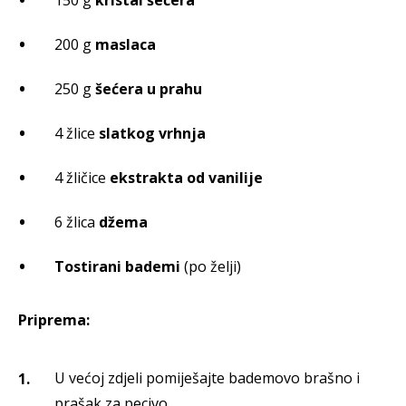
150 g
kristal šećera
200 g
maslaca
250 g
šećera u prahu
4 žlice
slatkog vrhnja
4 žličice
ekstrakta od vanilije
6 žlica
džema
Tostirani bademi
(po želji)
Priprema:
U većoj zdjeli pomiješajte bademovo brašno i
prašak za pecivo.