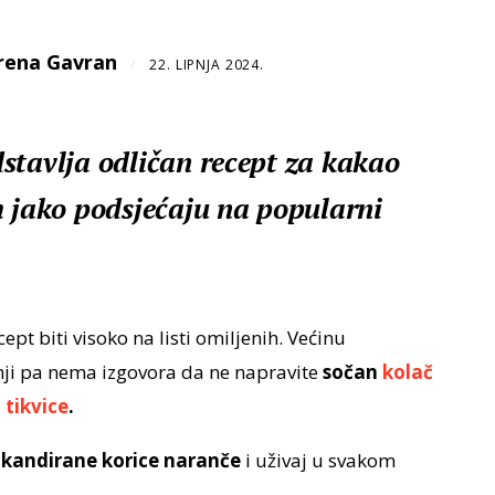
rena Gavran
/
22. LIPNJA 2024.
stavlja odličan recept za kakao
m jako podsjećaju na popularni
cept biti visoko na listi omiljenih. Većinu
nji pa nema izgovora da ne napravite
sočan
kolač
-
tikvice
.
kandirane korice naranče
i uživaj u svakom