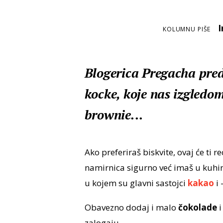
I
KOLUMNU PIŠE
Blogerica Pregacha pred
kocke, koje nas izgledo
brownie...
Ako preferiraš biskvite, ovaj će ti re
namirnica sigurno već imaš u kuhi
u kojem su glavni sastojci
kakao
i 
Obavezno dodaj i malo
čokolade
i
zalogaju....