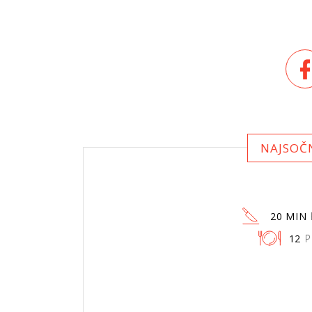
NAJSOČ
20 MIN
12
P