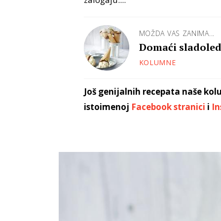
MOŽDA VAS ZANIMA...
Domaći sladoled
KOLUMNE
Još genijalnih recepata naše kol
istoimenoj
Facebook stranici
i
In