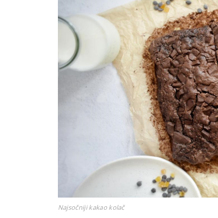
Najsočniji kakao kolač