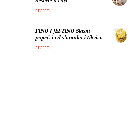
deserte u čaši
RECEPTI
FINO I JEFTINO Slasni
popečci od slanutka i tikvica
RECEPTI