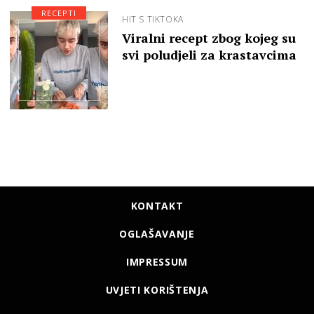
RECEPTI
HIT S TIKTOKA
Viralni recept zbog kojeg su
svi poludjeli za krastavcima
KONTAKT
OGLAŠAVANJE
IMPRESSUM
UVJETI KORIŠTENJA