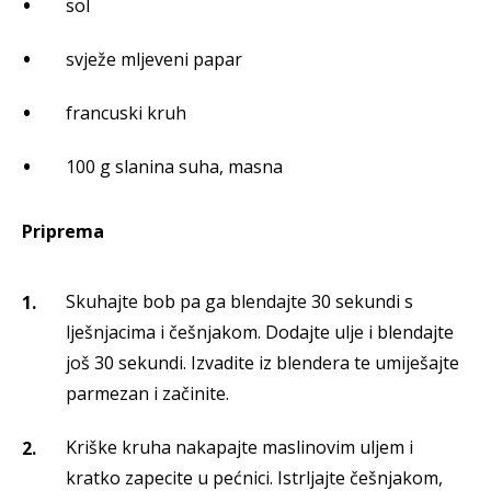
sol
svježe mljeveni papar
francuski kruh
100 g slanina suha, masna
Priprema
Skuhajte bob pa ga blendajte 30 sekundi s
lješnjacima i češnjakom. Dodajte ulje i blendajte
još 30 sekundi. Izvadite iz blendera te umiješajte
parmezan i začinite.
Kriške kruha nakapajte maslinovim uljem i
kratko zapecite u pećnici. Istrljajte češnjakom,