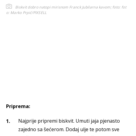
Biskvit dobro natopi mirisnom Franck Jubilarna kavom; foto:
fot
o: Marko Prpić/PIXSELL
Priprema:
Najprije pripremi biskvit. Umuti jaja pjenasto
zajedno sa šećerom. Dodaj ulje te potom sve