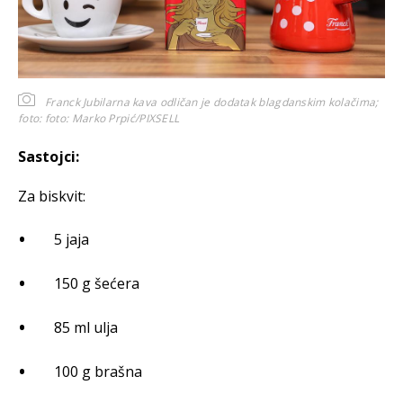
Franck Jubilarna kava odličan je dodatak blagdanskim kolačima;
foto:
foto: Marko Prpić/PIXSELL
Sastojci:
Za biskvit:
5 jaja
150 g šećera
85 ml ulja
100 g brašna