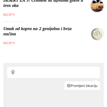
DESERT ZA 5! Crumble sa šljivama gotov u
tren oka
RECEPTI
Umak od kopra na 2 genijalna i brza
načina
RECEPTI