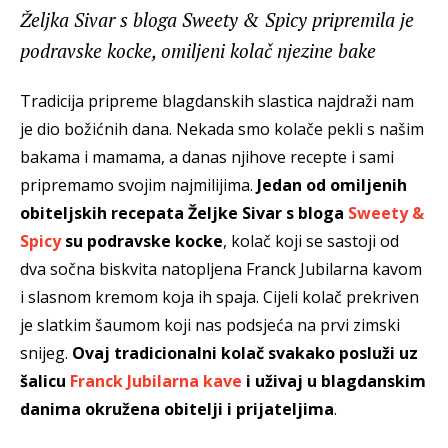
Željka Sivar s bloga Sweety & Spicy pripremila je
podravske kocke, omiljeni kolač njezine bake
Tradicija pripreme blagdanskih slastica najdraži nam
je dio božićnih dana. Nekada smo kolače pekli s našim
bakama i mamama, a danas njihove recepte i sami
pripremamo svojim najmilijima.
Jedan od omiljenih
obiteljskih recepata Željke Sivar s bloga
Sweety &
Spicy
su podravske kocke
, kolač koji se sastoji od
dva sočna biskvita natopljena Franck Jubilarna kavom
i slasnom kremom koja ih spaja. Cijeli kolač prekriven
je slatkim šaumom koji nas podsjeća na prvi zimski
snijeg.
Ovaj tradicionalni kolač svakako posluži uz
šalicu
Franck Jubilarna kave
i uživaj u blagdanskim
danima okružena obitelji i prijateljima
.