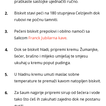
praškaste sastojke ujednačiti ručno.
Biskvit stavi peći na 180 stupnjeva Celzijevih dok
rubovi ne počnu tamniti.
Pečeni biskvit prepolovi i obilno namoči sa
šalicom
Franck Jubilarna kave
.
Dok se biskvit hladi, pripremi kremu. Žumanjke,
šećer, brašno i mlijeko umiješaj te smjesu
ukuhaj u kremu poput pudinga.
U hladnu kremu umuti maslac sobne
temperature te premaži kavom natopljen biskvit.
Za šaum najprije pripremi sirup od šećera i vode
tako što ćeš ih zakuhati zajedno dok ne postanu
gusti.