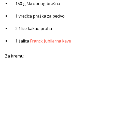
150 g škrobnog brašna
1 vrećica praška za pecivo
2 žlice kakao praha
1 šalica
Franck Jubilarna kave
Za kremu: