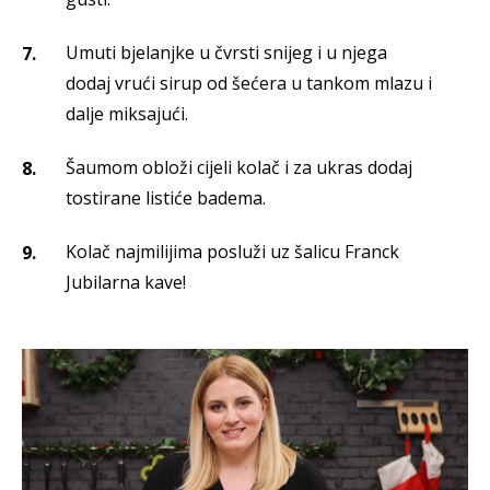
Umuti bjelanjke u čvrsti snijeg i u njega
dodaj vrući sirup od šećera u tankom mlazu i
dalje miksajući.
Šaumom obloži cijeli kolač i za ukras dodaj
tostirane listiće badema.
Kolač najmilijima posluži uz šalicu Franck
Jubilarna kave!