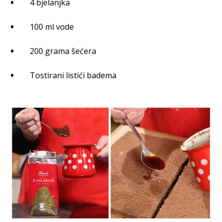
4 bjelanjka
100 ml vode
200 grama šećera
Tostirani listići badema