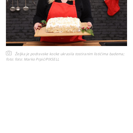
Željka je podravske kocke ukrasila tostiranim listićima badema;
foto:
foto: Marko Prpić/PIXSELL