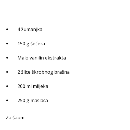
4 žumanjka
150 g šećera
Malo vanilin ekstrakta
2 žlice škrobnog brašna
200 ml mlijeka
250 g maslaca
Za šaum :