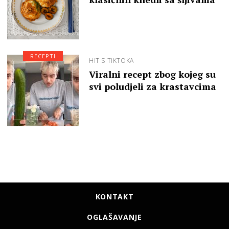
RECEPTI
HIT S TIKTOKA
Viralni recept zbog kojeg su
svi poludjeli za krastavcima
KONTAKT
OGLAŠAVANJE