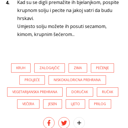
Kad su se digli premažite ih bjelanjkom, pospite
krupnom solju i pecite na jakoj vatri da budu
hrskavi.
Umjesto solju možete ih posuti sezamom,
kimom, krupnim šećerom...
KRUH
ZALOGAJČIĆ
ZIMA
PEČENJE
PROLJEĆE
NISKOKALORICNA PREHRANA
VEGETARIJANSKA PREHRANA
DORUČAK
RUČAK
VEČERA
JESEN
LJETO
PRILOG