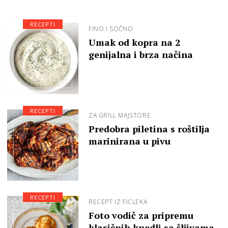
RECEPTI
FINO I SOČNO
Umak od kopra na 2
genijalna i brza načina
RECEPTI
ZA GRILL MAJSTORE
Predobra piletina s roštilja
marinirana u pivu
RECEPTI
RECEPT IZ FICLEKA
Foto vodič za pripremu
klasičnih knedli sa šljivama