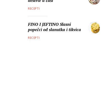
deserte u čaši
RECEPTI
FINO I JEFTINO Slasni
popečci od slanutka i tikvica
RECEPTI