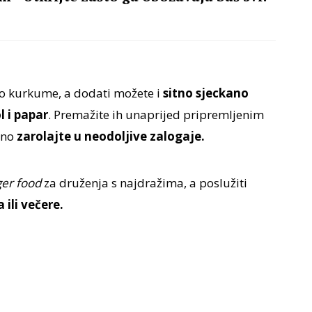
o kurkume, a dodati možete i
sitno sjeckano
l i papar
. Premažite ih unaprijed pripremljenim
dno
zarolajte u neodoljive zalogaje.
ger food
za druženja s najdražima, a poslužiti
ili večere.