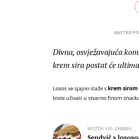
GASTRO P
Divna, osvježavajuća komb
krem sira postat će ultimat
Losos se sjajno slaže s
krem sirom 
biste uživali u stvarno finom
snack
MOŽDA VAS ZANIMA...
Sendvič s lososo