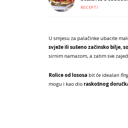
RECEPTI
U smjesu za palačinke ubacite mal
svježe ili sušeno začinsko bilje, so
sirnim namazom, a zatim sve zaje
Rolice od lososa
bit će idealan
fin
mogu i kao dio
raskošnog doručka 