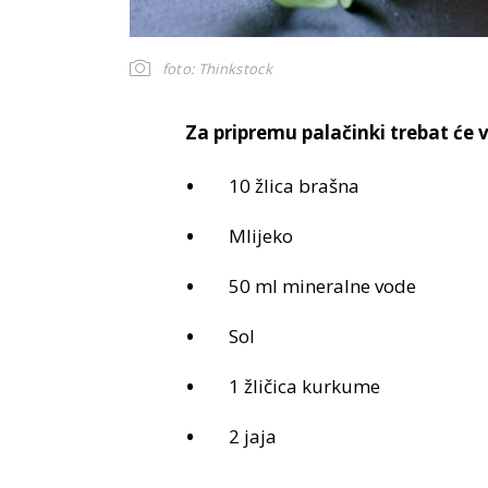
foto: Thinkstock
Za pripremu palačinki trebat će 
10 žlica brašna
Mlijeko
50 ml mineralne vode
Sol
1 žličica kurkume
2 jaja