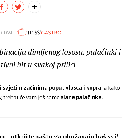
OSTAO
inacija dimljenog lososa, palačinki i
ivni hit u svakoj prilici.
i svježim začinima poput vlasca i kopra
, a kako
u
, trebat će vam još samo
slane palačinke.
m - otkrijte zašto ga obožavaju baš svi!