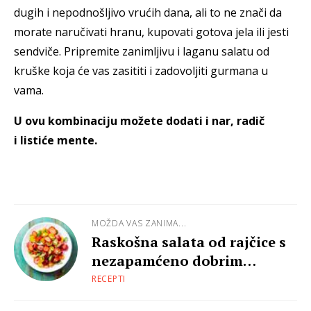
dugih i nepodnošljivo vrućih dana, ali to ne znači da
morate naručivati hranu, kupovati gotova jela ili jesti
sendviče. Pripremite zanimljivu i laganu salatu od
kruške koja će vas zasititi i zadovoljiti gurmana u
vama.
U ovu kombinaciju možete dodati i nar, radič
i listiće mente.
MOŽDA VAS ZANIMA...
Raskošna salata od rajčice s
nezapamćeno dobrim
dressingom
RECEPTI