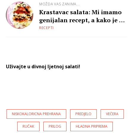
MOŽDA VAS ZANIMA...
Krastavac salata: Mi imamo
genijalan recept, a kako je vi
jedete?
RECEPTI
Uživajte u divnoj ljetnoj salati!
NISKOKALORICNA PREHRANA
PREDJELO
VEČERA
RUČAK
PRILOG
HLADNA PRIPREMA