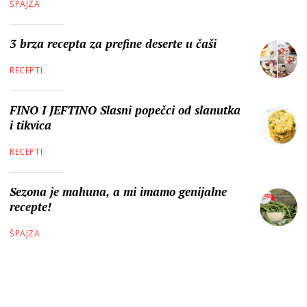
ŠPAJZA
3 brza recepta za prefine deserte u čaši
RECEPTI
FINO I JEFTINO Slasni popečci od slanutka
i tikvica
RECEPTI
Sezona je mahuna, a mi imamo genijalne
recepte!
ŠPAJZA