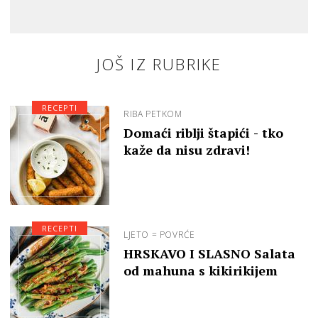
JOŠ IZ RUBRIKE
RECEPTI
RIBA PETKOM
Domaći riblji štapići - tko
kaže da nisu zdravi!
RECEPTI
LJETO = POVRĆE
HRSKAVO I SLASNO Salata
od mahuna s kikirikijem