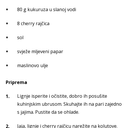
80 g kukuruza u slanoj vodi
8 cherry rajčica
sol
svježe mljeveni papar
maslinovo ulje
Priprema
Lignje isperite i očistite, dobro ih posušite
kuhinjskim ubrusom. Skuhajte ih na pari zajedno
s jajima. Pustite da se ohlade.
Jaja, lignje i cherry rajčicu narežite na kolutove.