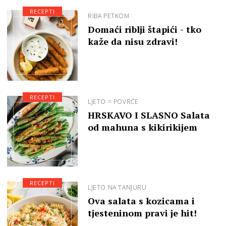
RECEPTI
RIBA PETKOM
Domaći riblji štapići - tko
kaže da nisu zdravi!
RECEPTI
LJETO = POVRĆE
HRSKAVO I SLASNO Salata
od mahuna s kikirikijem
RECEPTI
LJETO NA TANJURU
Ova salata s kozicama i
tjesteninom pravi je hit!