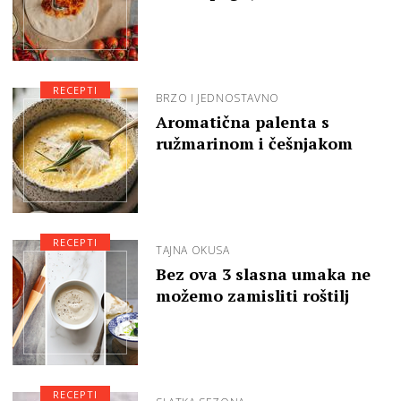
RECEPTI
BRZO I JEDNOSTAVNO
Aromatična palenta s
ružmarinom i češnjakom
RECEPTI
TAJNA OKUSA
Bez ova 3 slasna umaka ne
možemo zamisliti roštilj
RECEPTI