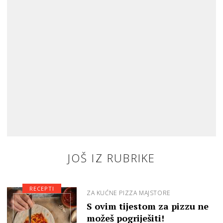
JOŠ IZ RUBRIKE
RECEPTI
ZA KUĆNE PIZZA MAJSTORE
S ovim tijestom za pizzu ne
možeš pogriješiti!