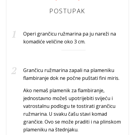
POSTUPAK
Operi grančicu ružmarina pa ju nareži na
komadiće veličine oko 3 cm.
Grančicu ružmarina zapali na plameniku
flambiranje dok ne počne puštati fini miris.
Ako nemaš plamenik za flambiranje,
jednostavno možeš upotrijebiti svijeću i
vatrostalnu podlogu te tostirati grančicu
ružmarina. U svaku čašu stavi komad
grančice. Ovo se može praditi i na plinskom
plameniku na štednjaku.