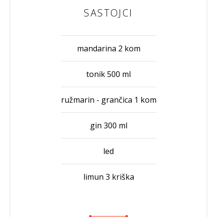
SASTOJCI
mandarina 2 kom
tonik 500 ml
ružmarin - grančica 1 kom
gin 300 ml
led
limun 3 kriška