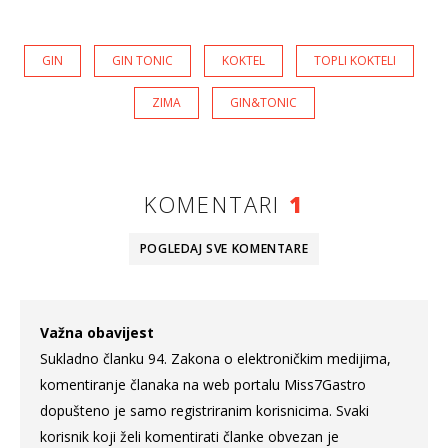
GIN
GIN TONIC
KOKTEL
TOPLI KOKTELI
ZIMA
GIN&TONIC
KOMENTARI
1
POGLEDAJ SVE
KOMENTARE
Važna obavijest
Sukladno članku 94. Zakona o elektroničkim medijima,
komentiranje članaka na web portalu Miss7Gastro
dopušteno je samo registriranim korisnicima. Svaki
korisnik koji želi komentirati članke obvezan je