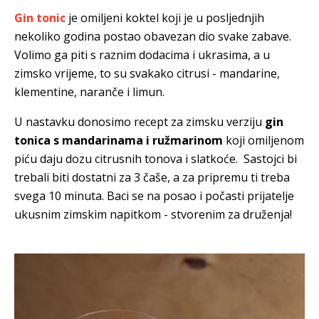
Gin tonic
je omiljeni koktel koji je u posljednjih
nekoliko godina postao obavezan dio svake zabave.
Volimo ga piti s raznim dodacima i ukrasima, a u
zimsko vrijeme, to su svakako citrusi - mandarine,
klementine, naranče i limun.
U nastavku donosimo recept za zimsku verziju
gin
tonica s mandarinama i ružmarinom
koji omiljenom
piću daju dozu citrusnih tonova i slatkoće. Sastojci bi
trebali biti dostatni za 3 čaše, a za pripremu ti treba
svega 10 minuta. Baci se na posao i počasti prijatelje
ukusnim zimskim napitkom - stvorenim za druženja!