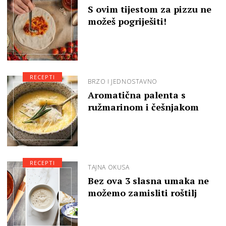
S ovim tijestom za pizzu ne
možeš pogriješiti!
RECEPTI
BRZO I JEDNOSTAVNO
Aromatična palenta s
ružmarinom i češnjakom
RECEPTI
TAJNA OKUSA
Bez ova 3 slasna umaka ne
možemo zamisliti roštilj