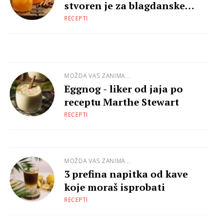
stvoren je za blagdanske
zabave
RECEPTI
MOŽDA VAS ZANIMA...
Eggnog - liker od jaja po
receptu Marthe Stewart
RECEPTI
MOŽDA VAS ZANIMA...
3 prefina napitka od kave
koje moraš isprobati
RECEPTI