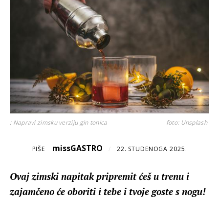
; Napravi zimsku verziju gin tonica
foto: Unsplash
missGASTRO
PIŠE
/
22. STUDENOGA 2025.
Ovaj zimski napitak pripremit ćeš u trenu i
zajamčeno će oboriti i tebe i tvoje goste s nogu!