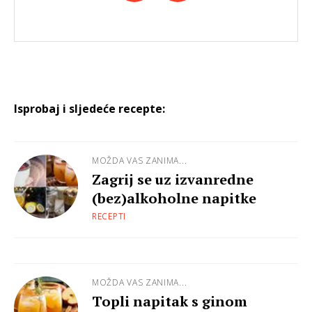
Isprobaj i sljedeće recepte:
MOŽDA VAS ZANIMA...
Zagrij se uz izvanredne
(bez)alkoholne napitke
RECEPTI
MOŽDA VAS ZANIMA...
Topli napitak s ginom