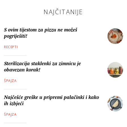
NAJČITANIJE
S ovim tijestom za pizzu ne možeš
pogriješiti!
RECEPTI
Sterilizacija staklenki za zimnicu je
obavezan korak!
ŠPAJZA
Najčešće greške u pripremi palačinki i kako
ih izbjeći
ŠPAJZA