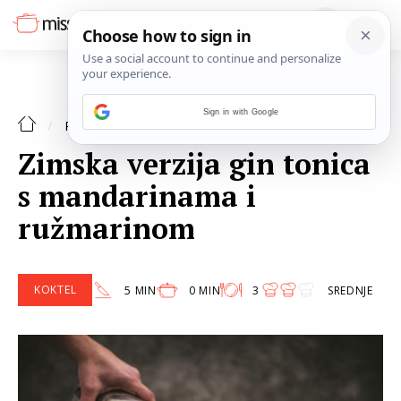
Sign in with Google
KOKTEL
RECEPTI
Zimska verzija gin tonica
s mandarinama i
ružmarinom
KOKTEL
5 MIN
0 MIN
3
SREDNJE