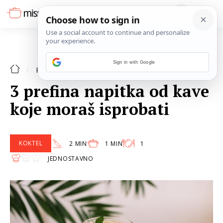
Sign in with Google
DORUČAK
RECEPTI
3 prefina napitka od kave
koje moraš isprobati
KOKTEL
2 MIN
1 MIN
1
JEDNOSTAVNO