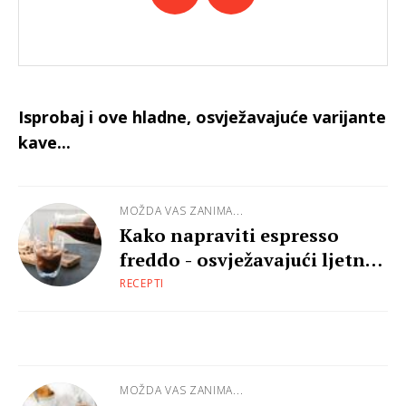
Isprobaj i ove hladne, osvježavajuće varijante
kave...
MOŽDA VAS ZANIMA...
Kako napraviti espresso
freddo - osvježavajući ljetni
napitak?
RECEPTI
MOŽDA VAS ZANIMA...