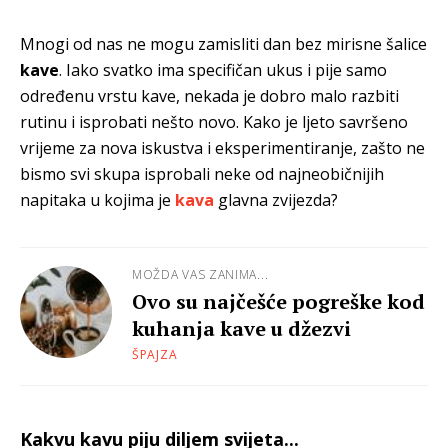
Mnogi od nas ne mogu zamisliti dan bez mirisne šalice
kave
. Iako svatko ima specifičan ukus i pije samo
određenu vrstu kave, nekada je dobro malo razbiti
rutinu i isprobati nešto novo. Kako je ljeto savršeno
vrijeme za nova iskustva i eksperimentiranje, zašto ne
bismo svi skupa isprobali neke od najneobičnijih
napitaka u kojima je
kava
glavna zvijezda?
MOŽDA VAS ZANIMA...
Ovo su najčešće pogreške kod
kuhanja kave u džezvi
ŠPAJZA
Kakvu kavu piju diljem svijeta...