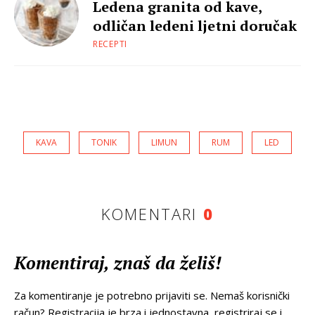
Ledena granita od kave,
odličan ledeni ljetni doručak
RECEPTI
KAVA
TONIK
LIMUN
RUM
LED
KOMENTARI
0
Komentiraj, znaš da želiš!
Za komentiranje je potrebno prijaviti se. Nemaš korisnički
račun? Registracija je brza i jednostavna, registriraj se i