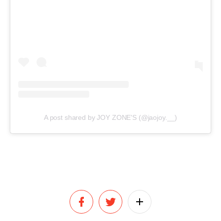
A post shared by JOY ​ZONE'S (@jaojoy.__)