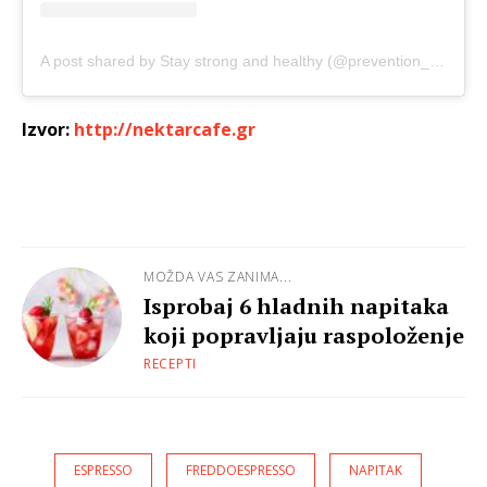
A post shared by Stay strong and healthy (@prevention_lifestyle)
Izvor:
http://nektarcafe.gr
MOŽDA VAS ZANIMA...
Isprobaj 6 hladnih napitaka
koji popravljaju raspoloženje
RECEPTI
ESPRESSO
FREDDOESPRESSO
NAPITAK