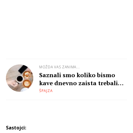
MOŽDA VAS ZANIMA...
Saznali smo koliko bismo
kave dnevno zaista trebali
piti
ŠPAJZA
Sastojci: