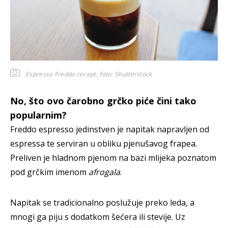
Espresso Freddo recept,
foto: Shutterstock
No, što ovo čarobno grčko piće čini tako
popularnim?
Freddo espresso jedinstven je napitak napravljen od
espressa te serviran u obliku pjenušavog frapea.
Preliven je hladnom pjenom na bazi mlijeka poznatom
pod grčkim imenom
afrogala
.
Napitak se tradicionalno poslužuje preko leda, a
mnogi ga piju s dodatkom šećera ili stevije. Uz