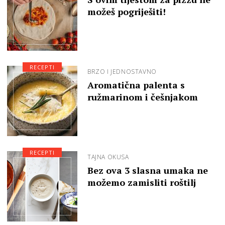
možeš pogriješiti!
RECEPTI
BRZO I JEDNOSTAVNO
Aromatična palenta s
ružmarinom i češnjakom
RECEPTI
TAJNA OKUSA
Bez ova 3 slasna umaka ne
možemo zamisliti roštilj