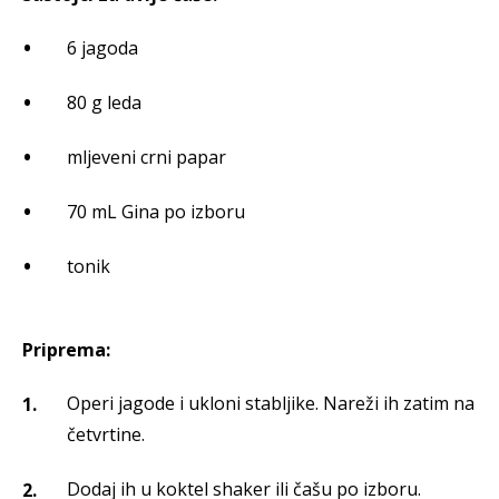
6 jagoda
80 g leda
mljeveni crni papar
70 mL Gina po izboru
tonik
Priprema:
Operi jagode i ukloni stabljike. Nareži ih zatim na
četvrtine.
Dodaj ih u koktel shaker ili čašu po izboru.