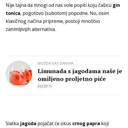
Nije tajna da mnogi od nas vole popiti koju čašicu
gin
tonica
, pogotovo (subotom) popodne. No, osim
klasičnog načina pripreme, postoji mnoštvo
zanimljivijih alternativa.
MOŽDA VAS ZANIMA...
Limunada s jagodama naše je
omiljeno proljetno piće
RECEPTI
Slatka
jagoda
pojačat će okus
crnog papra
koji