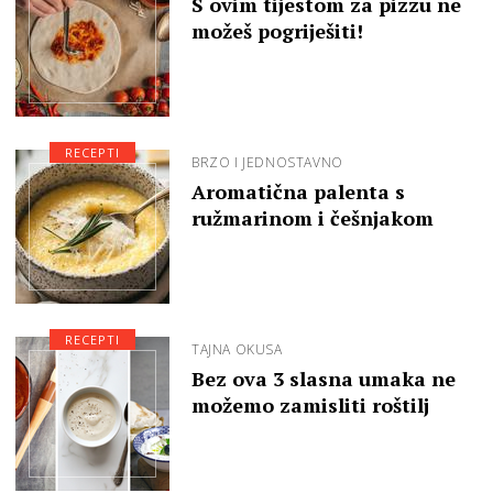
S ovim tijestom za pizzu ne
možeš pogriješiti!
RECEPTI
BRZO I JEDNOSTAVNO
Aromatična palenta s
ružmarinom i češnjakom
RECEPTI
TAJNA OKUSA
Bez ova 3 slasna umaka ne
možemo zamisliti roštilj