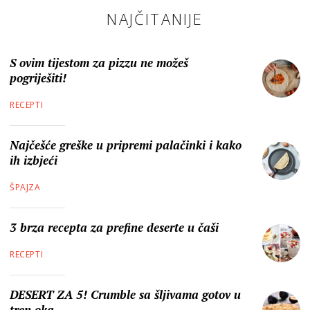
NAJČITANIJE
S ovim tijestom za pizzu ne možeš
pogriješiti!
RECEPTI
Najčešće greške u pripremi palačinki i kako
ih izbjeći
ŠPAJZA
3 brza recepta za prefine deserte u čaši
RECEPTI
DESERT ZA 5! Crumble sa šljivama gotov u
tren oka