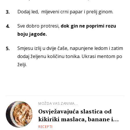
Dodaj led, mljeveni crni papar i prelij ginom.
Sve dobro protresi,
dok gin ne poprimi rozu
boju jagode.
Smjesu izlij u dvije čaše, napunjene ledom i zatim
dodaj željenu količinu tonika. Ukrasi mentom po
želji.
MOŽDA VAS ZANIMA...
Osvježavajuća slastica od
kikiriki maslaca, banane i
čokolade
RECEPTI