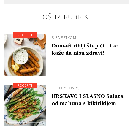
JOŠ IZ RUBRIKE
RECEPTI
RIBA PETKOM
Domaći riblji štapići - tko
kaže da nisu zdravi!
RECEPTI
LJETO = POVRĆE
HRSKAVO I SLASNO Salata
od mahuna s kikirikijem