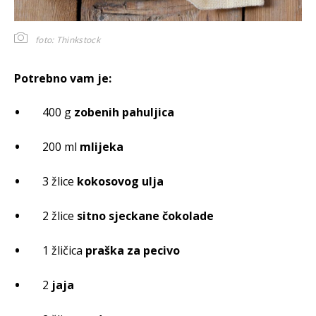
foto: Thinkstock
Potrebno vam je:
400 g
zobenih pahuljica
200 ml
mlijeka
3 žlice
kokosovog ulja
2 žlice
sitno sjeckane čokolade
1 žličica
praška za pecivo
2
jaja