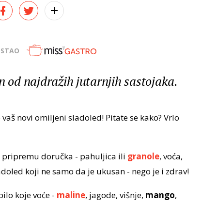
OSTAO
n od najdražih jutarnjih sastojaka.
aš novi omiljeni sladoled! Pitate se kako? Vrlo
a pripremu doručka - pahuljica ili
granole
, voća,
adoled koji ne samo da je ukusan - nego je i zdrav!
bilo koje voće -
maline
, jagode, višnje,
mango
,