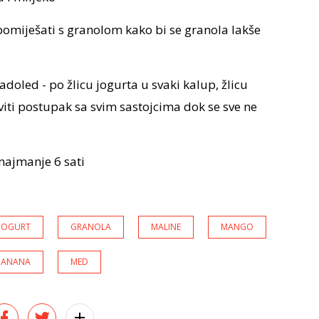
 pomiješati s granolom kako bi se granola lakše
ladoled - po žlicu jogurta u svaki kalup, žlicu
viti postupak sa svim sastojcima dok se sve ne
najmanje 6 sati
 JOGURT
GRANOLA
MALINE
MANGO
BANANA
MED