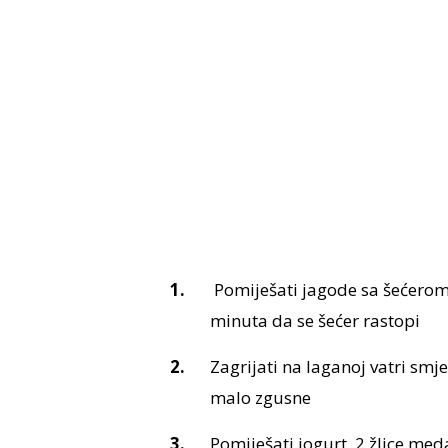
Pomiješati jagode sa šećerom i
minuta da se šećer rastopi
Zagrijati na laganoj vatri smj
malo zgusne
Pomiješati jogurt, 2 žlice med