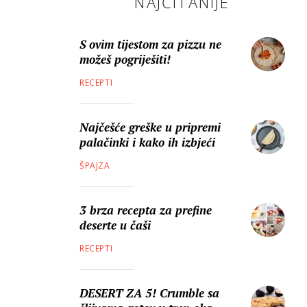
NAJČITANIJE
S ovim tijestom za pizzu ne
možeš pogriješiti!
RECEPTI
Najčešće greške u pripremi
palačinki i kako ih izbjeći
ŠPAJZA
3 brza recepta za prefine
deserte u čaši
RECEPTI
DESERT ZA 5! Crumble sa