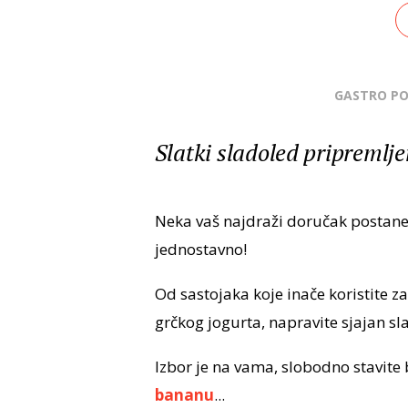
GASTRO P
Slatki sladoled pripremlje
Neka vaš najdraži doručak postane v
jednostavno!
Od sastojaka koje inače koristite z
grčkog jogurta, napravite sjajan sl
Izbor je na vama, slobodno stavite 
bananu
...