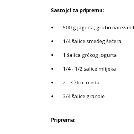
Sastojci za pripremu:
500 g jagoda, grubo narezani
1/4 šalice smeđeg šećera
1 šalica grčkog jogurta
1/4 - 1/2 šalice mlijeka
2 - 3 žlice meda
3/4 šalice granole
Priprema: