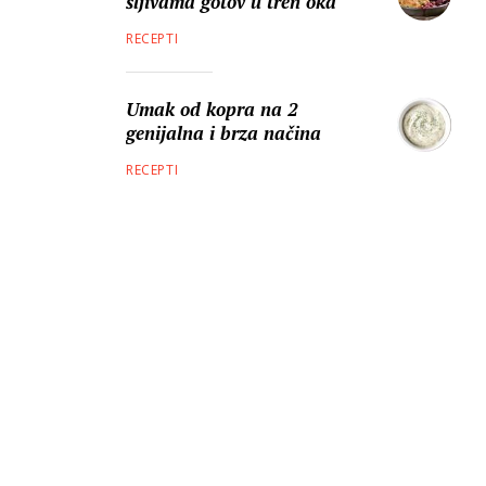
šljivama gotov u tren oka
RECEPTI
Umak od kopra na 2
genijalna i brza načina
RECEPTI