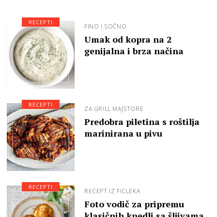
RECEPTI
FINO I SOČNO
Umak od kopra na 2
genijalna i brza načina
RECEPTI
ZA GRILL MAJSTORE
Predobra piletina s roštilja
marinirana u pivu
RECEPTI
RECEPT IZ FICLEKA
Foto vodič za pripremu
klasičnih knedli sa šljivama