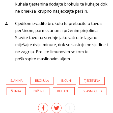
kuhala tjestenina dodajte brokulu te kuhajte dok
ne omekša. krupno nasjeckajte peršin.
Cjedilom izvadite brokulu te prebacite u tavu s
peršinom, parmezanom i prženim pinjolima.
Stavite tavu na srednje jaku vatru te lagano
miješajte dvije minute, dok se sastojci ne sjedine i
ne zagriju. Prelijte limunovim sokom te
poškropite maslinovim uljem.
SLANINA
BROKULA
INĆUNI
TJESTENINA
ŠUNKA
PRŽENJE
KUHANJE
GLAVNO JELO