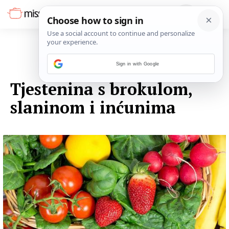
Sign in with Google
07. LISTOPADA 2014.
Tjestenina s brokulom,
slaninom i inćunima