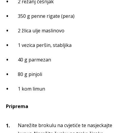
2 režanj češnjak
350 g penne rigate (pera)
2 žlica ulje maslinovo
1 vezica peršin, stabljika
40 g parmezan
80 g pinjoli
1 kom limun
Priprema
Narežite brokulu na cvjetiće te nasjeckajte