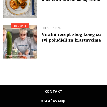
RECEPTI
HIT S TIKTOKA
Viralni recept zbog kojeg su
svi poludjeli za krastavcima
KONTAKT
OGLAŠAVANJE