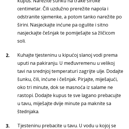
kupus. Narežite šunku na trake široke
centimetar. Čili uzdužno prerežite napola i
odstranite sjemenke, a potom tanko narežite po
širini. Nasjeckajte inćune pa ogulite i sitno
nasjeckajte češnjak te pomiješajte sa žličicom
soli.
Kuhajte tjesteninu u kipućoj slanoj vodi prema
uputi na pakiranju. U međuvremenu u velikoj
tavi na srednjoj temperaturi zagrijte ulje. Dodajte
šunku, čili, inćune i češnjak. Pirjajte, miješajući,
oko tri minute, dok se masnoća iz salame ne
rastopi. Dodajte kupus te sve lagano prebacujte
u tavu, miješajte dvije minute pa maknite sa
štednjaka.
Tjesteninu prebacite u tavu. U vodu u kojoj se