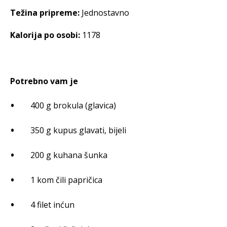
Težina pripreme:
Jednostavno
Kalorija po osobi:
1178
Potrebno vam je
400 g brokula (glavica)
350 g kupus glavati, bijeli
200 g kuhana šunka
1 kom čili papričica
4 filet inćun