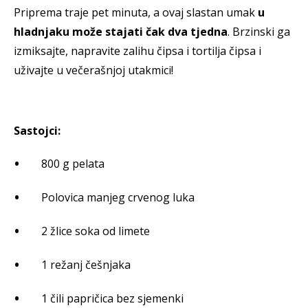
Priprema traje pet minuta, a ovaj slastan umak
u
hladnjaku može stajati čak dva tjedna
. Brzinski ga
izmiksajte, napravite zalihu čipsa i tortilja čipsa i
uživajte u večerašnjoj utakmici!
Sastojci:
800 g pelata
Polovica manjeg crvenog luka
2 žlice soka od limete
1 režanj češnjaka
1 čili papričica bez sjemenki