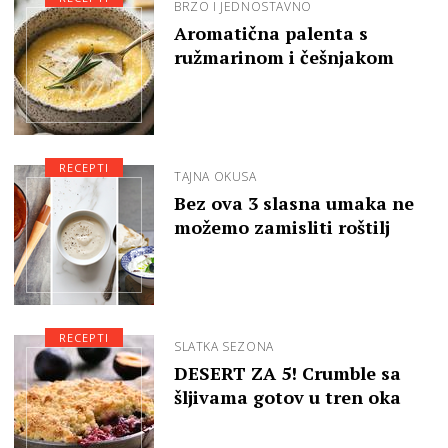
BRZO I JEDNOSTAVNO
Aromatična palenta s
ružmarinom i češnjakom
RECEPTI
TAJNA OKUSA
Bez ova 3 slasna umaka ne
možemo zamisliti roštilj
RECEPTI
SLATKA SEZONA
DESERT ZA 5! Crumble sa
šljivama gotov u tren oka