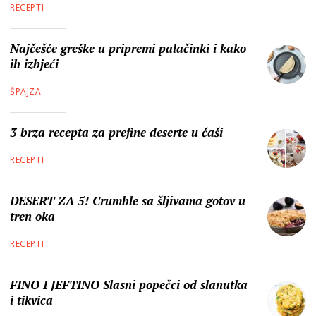
RECEPTI
Najčešće greške u pripremi palačinki i kako
ih izbjeći
ŠPAJZA
3 brza recepta za prefine deserte u čaši
RECEPTI
DESERT ZA 5! Crumble sa šljivama gotov u
tren oka
RECEPTI
FINO I JEFTINO Slasni popečci od slanutka
i tikvica