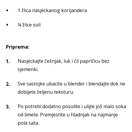
1 žlica nasjeckanog korijandera
¼ žlice soli
Priprema:
Nasjeckajte češnjak, luk i čil papričicu bez
sjemenki.
Sve sastojke ubacite u blender i blendajte dok ne
dobijete željenu teksturu.
Po potrebi dodatno posolite i ulijte još malo soka
od limete. Premjestite u hladnjak na najmanje
pola sata.